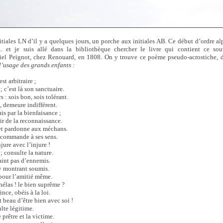
itiales LN d’il y a quelques jours, un porche aux initiales AB. Ce début d’ordre a
.. et je suis allé dans la bibliothèque chercher le livre qui contient ce so
el Peignot, chez Renouard, en 1808. On y trouve ce poème pseudo-acrostiche, 
l’usage des grands enfants :
est arbitraire ;
; c’est là son sanctuaire.
s : sois bon, sois tolérant.
u, demeure indifférent.
ais par la bienfaisance ;
oir de la reconnaissance.
 et pardonne aux méchans.
i commande à ses sens.
jure avec l’injure !
 ; consulte la nature.
raint pas d’ennemis.
t’y montrant soumis.
 pour l’amitié même.
, hélas ! le bien suprême ?
nce, obéis à la loi.
st beau d’être bien avec soi !
ulte légitime.
le prêtre et la victime.