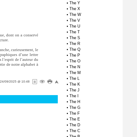
•
The Y
•
The X
•
The W
•
The V
•
The U
•
The T
que, dont on a conservé
•
The S
cture.
•
The R
•
The Q
anche, curieusement, le
raphiques d’une lettre
•
The P
 l’esprit de l’auteur du
•
The O
rtie de notre alphabet à
•
The N
•
The M
•
The L
24/09/2025 @ 10:48
•
The K
•
The J
•
The I
•
The H
•
The G
•
The F
•
The E
•
The D
•
The C
•
The B