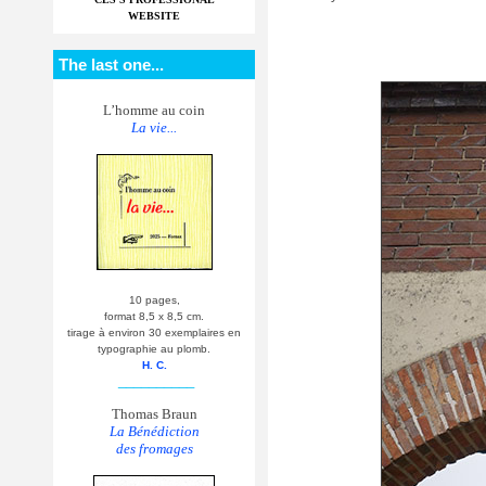
WEBSITE
The last one...
L’homme au coin
La vie...
10 pages,
format 8,5 x 8,5 cm.
tirage à environ 30 exemplaires en
typographie au plomb.
H. C.
__________
Thomas Braun
La Bénédiction
des fromages