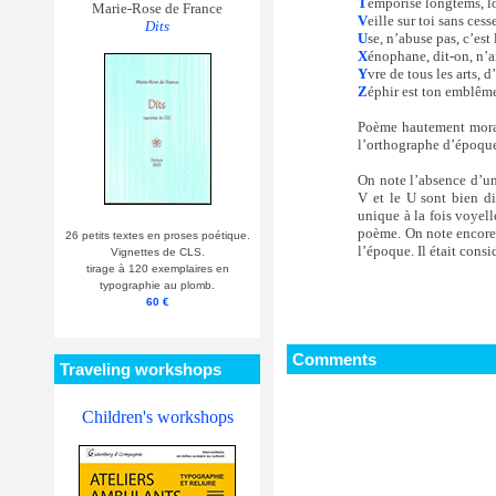
T
emporise longtems, l
Marie-Rose de France
V
eille sur toi sans ces
Dits
U
se, n’abuse pas, c’est 
X
énophane, dit-on, n’a
Y
vre de tous les arts, d
Z
éphir est ton emblême
Poème hautement morali
l’orthographe d’époque
On note l’absence d’un
V et le U sont bien d
unique à la fois voyell
poème. On note encore l
26 petits textes en proses poétique.
l’époque. Il était cons
Vignettes de CLS.
tirage à 120 exemplaires en
typographie au plomb.
60 €
Comments
Traveling workshops
Children's workshops