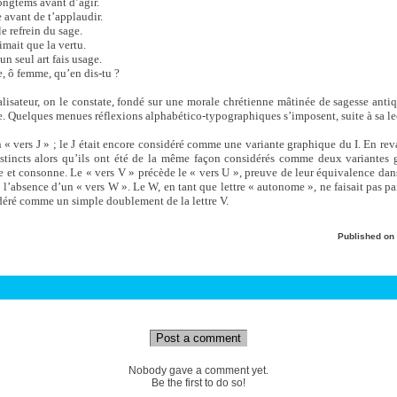
ongtems avant d’agir.
se avant de t’applaudir.
le refrein du sage.
imait que la vertu.
’un seul art fais usage.
, ô femme, qu’en dis-tu ?
sateur, on le constate, fondé sur une morale chrétienne mâtinée de sagesse anti
. Quelques menues réflexions alphabético-typographiques s’imposent, suite à sa le
 « vers J » ; le J était encore considéré comme une variante graphique du I. En rev
istincts alors qu’ils ont été de la même façon considérés comme deux variantes g
e et consonne. Le « vers V » précède le « vers U », preuve de leur équivalence dans
’absence d’un « vers W ». Le W, en tant que lettre « autonome », ne faisait pas pa
idéré comme un simple doublement de la lettre V.
Published on
Post a comment
Nobody gave a comment yet.
Be the first to do so!