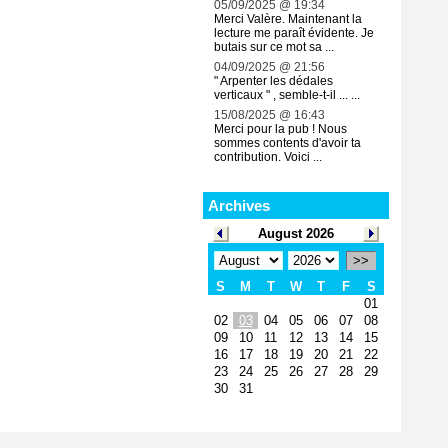
05/09/2025 @ 19:34
Merci Valère. Maintenant la
lecture me paraît évidente. Je
butais sur ce mot sa ...
04/09/2025 @ 21:56
" Arpenter les dédales
verticaux " , semble-t-il ... ...
15/08/2025 @ 16:43
Merci pour la pub ! Nous
sommes contents d'avoir ta
contribution. Voici ...
Archives
August 2026
>>
S
M
T
W
T
F
S
01
02
03
04
05
06
07
08
09
10
11
12
13
14
15
16
17
18
19
20
21
22
23
24
25
26
27
28
29
30
31