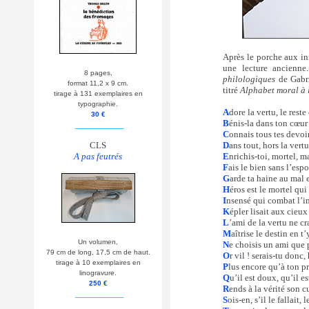
Après le porche aux in
une lecture ancienne.
8 pages,
philologiques
de Gabri
format 11,2 x 9 cm.
titré
Alphabet moral à 
tirage à 131 exemplaires en
typographie.
A
dore la vertu, le reste 
30 €
B
énis-la dans ton cœur 
__________
C
onnais tous tes devoir
D
ans tout, hors la vert
CLS
E
nrichis-toi, mortel, m
A pas feutrés
F
ais le bien sans l’esp
G
arde ta haine au mal
H
éros est le mortel qu
I
nsensé qui combat l’in
K
épler lisait aux cieux
L
’ami de la vertu ne c
M
aîtrise le destin en 
Un volumen,
N
e choisis un ami que
79 cm de long, 17,5 cm de haut.
O
r vil ! serais-tu donc
tirage à 10 exemplaires en
P
lus encore qu’à ton pri
linogravure.
Q
u’il est doux, qu’il e
250 €
R
ends à la vérité son c
__________
S
ois-en, s’il le fallait, 