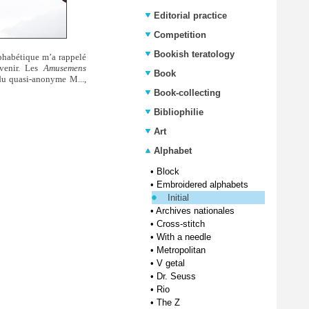
Editorial practice
Competition
Bookish teratology
lphabétique m’a rappelé
uvenir. Les
Amusemens
Book
du quasi-anonyme M...,
Book-collecting
Bibliophilie
Art
Alphabet
•
Block
•
Embroidered alphabets
Initial
•
Archives nationales
•
Cross-stitch
•
With a needle
•
Metropolitan
•
V getal
•
Dr. Seuss
•
Rio
•
The Z