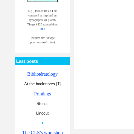
36 p., format 10 x 14 cm.
composé et imprimé en
typographie au plomb
Tirage à 120 exemplaires.
60 €
(cliquer sur l'image
pour en savoir plus)
Last posts
Bibliotératology
At the bookstores [1]
Printings
Stencil
Linocut
—♦—
The CLS’s workshop