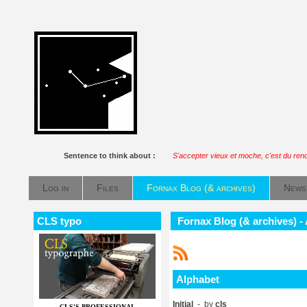
Sentence to think about :
S'accepter vieux et moche, c'est du reno
Log in
Files
Fornax Blog (& archives)
News
CLS typo
Fornax Blog (& archives) -
Alphabet
Initial
- by
cls
CLS'S PROFESSIONAL