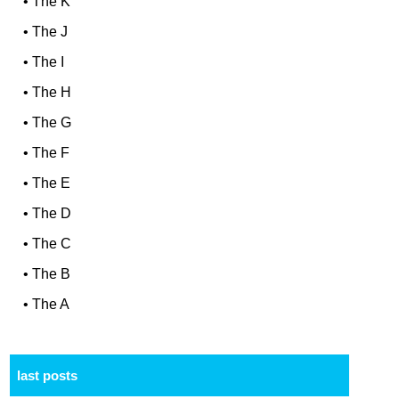
•
The K
•
The J
•
The I
•
The H
•
The G
•
The F
•
The E
•
The D
•
The C
•
The B
•
The A
last posts