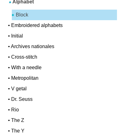
Alphabet
Block
•
Embroidered alphabets
•
Initial
•
Archives nationales
•
Cross-stitch
•
With a needle
•
Metropolitan
•
V getal
•
Dr. Seuss
•
Rio
•
The Z
•
The Y