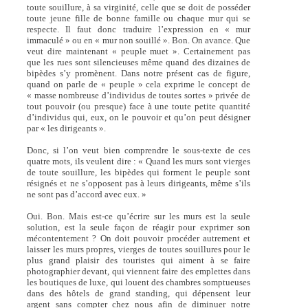
toute souillure, à sa virginité, celle que se doit de posséder
toute jeune fille de bonne famille ou chaque mur qui se
respecte. Il faut donc traduire l’expression en « mur
immaculé » ou en « mur non souillé ». Bon. On avance. Que
veut dire maintenant « peuple muet ». Certainement pas
que les rues sont silencieuses même quand des dizaines de
bipèdes s’y promènent. Dans notre présent cas de figure,
quand on parle de « peuple » cela exprime le concept de
« masse nombreuse d’individus de toutes sortes » privée de
tout pouvoir (ou presque) face à une toute petite quantité
d’individus qui, eux, on le pouvoir et qu’on peut désigner
par « les dirigeants ».
Donc, si l’on veut bien comprendre le sous-texte de ces
quatre mots, ils veulent dire : « Quand les murs sont vierges
de toute souillure, les bipèdes qui forment le peuple sont
résignés et ne s’opposent pas à leurs dirigeants, même s’ils
ne sont pas d’accord avec eux. »
Oui. Bon. Mais est-ce qu’écrire sur les murs est la seule
solution, est la seule façon de réagir pour exprimer son
mécontentement ? On doit pouvoir procéder autrement et
laisser les murs propres, vierges de toutes souillures pour le
plus grand plaisir des touristes qui aiment à se faire
photographier devant, qui viennent faire des emplettes dans
les boutiques de luxe, qui louent des chambres somptueuses
dans des hôtels de grand standing, qui dépensent leur
argent sans compter chez nous afin de diminuer notre