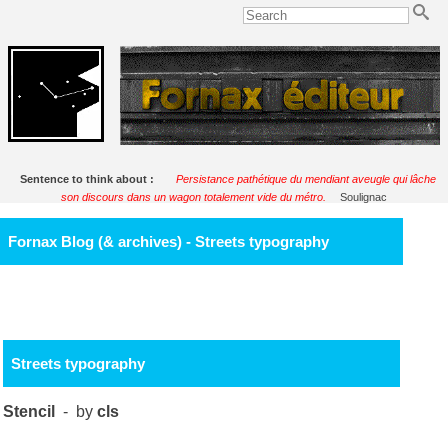
Sentence to think about :
Persistance pathétique du mendiant aveugle qui lâche
son discours dans un wagon totalement vide du métro.
Soulignac
Fornax Blog (& archives) - Streets typography
Streets typography
Stencil
- by
cls