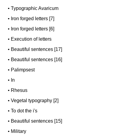
•
Typographic Avaricum
•
Iron forged letters [7]
•
Iron forged letters [6]
•
Execution of letters
•
Beautiful sentences [17]
•
Beautiful sentences [16]
•
Palimpsest
•
In
•
Rhesus
•
Vegetal typography [2]
•
To dot the i's
•
Beautiful sentences [15]
•
Military