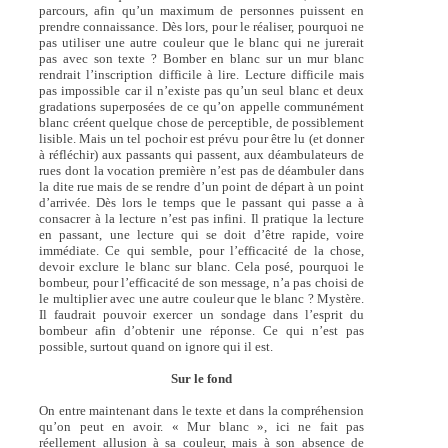
parcours, afin qu’un maximum de personnes puissent en
prendre connaissance. Dès lors, pour le réaliser, pourquoi ne
pas utiliser une autre couleur que le blanc qui ne jurerait
pas avec son texte ? Bomber en blanc sur un mur blanc
rendrait l’inscription difficile à lire. Lecture difficile mais
pas impossible car il n’existe pas qu’un seul blanc et deux
gradations superposées de ce qu’on appelle communément
blanc créent quelque chose de perceptible, de possiblement
lisible. Mais un tel pochoir est prévu pour être lu (et donner
à réfléchir) aux passants qui passent, aux déambulateurs de
rues dont la vocation première n’est pas de déambuler dans
la dite rue mais de se rendre d’un point de départ à un point
d’arrivée. Dès lors le temps que le passant qui passe a à
consacrer à la lecture n’est pas infini. Il pratique la lecture
en passant, une lecture qui se doit d’être rapide, voire
immédiate. Ce qui semble, pour l’efficacité de la chose,
devoir exclure le blanc sur blanc. Cela posé, pourquoi le
bombeur, pour l’efficacité de son message, n’a pas choisi de
le multiplier avec une autre couleur que le blanc ? Mystère.
Il faudrait pouvoir exercer un sondage dans l’esprit du
bombeur afin d’obtenir une réponse. Ce qui n’est pas
possible, surtout quand on ignore qui il est.
Sur le fond
On entre maintenant dans le texte et dans la compréhension
qu’on peut en avoir. « Mur blanc », ici ne fait pas
réellement allusion à sa couleur, mais à son absence de