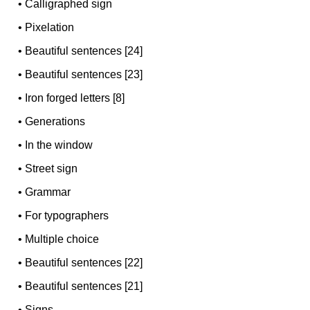
•
Calligraphed sign
•
Pixelation
•
Beautiful sentences [24]
•
Beautiful sentences [23]
•
Iron forged letters [8]
•
Generations
•
In the window
•
Street sign
•
Grammar
•
For typographers
•
Multiple choice
•
Beautiful sentences [22]
•
Beautiful sentences [21]
•
Signs