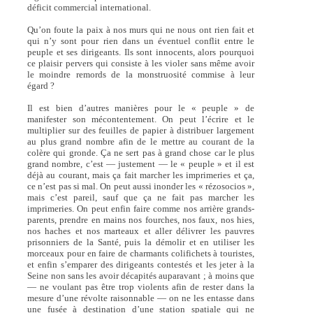
déficit commercial international.
Qu’on foute la paix à nos murs qui ne nous ont rien fait et
qui n’y sont pour rien dans un éventuel conflit entre le
peuple et ses dirigeants. Ils sont innocents, alors pourquoi
ce plaisir pervers qui consiste à les violer sans même avoir
le moindre remords de la monstruosité commise à leur
égard ?
Il est bien d’autres manières pour le « peuple » de
manifester son mécontentement. On peut l’écrire et le
multiplier sur des feuilles de papier à distribuer largement
au plus grand nombre afin de le mettre au courant de la
colère qui gronde. Ça ne sert pas à grand chose car le plus
grand nombre, c’est — justement — le « peuple » et il est
déjà au courant, mais ça fait marcher les imprimeries et ça,
ce n’est pas si mal. On peut aussi inonder les « rézosocios »,
mais c’est pareil, sauf que ça ne fait pas marcher les
imprimeries. On peut enfin faire comme nos arrière grands-
parents, prendre en mains nos fourches, nos faux, nos hies,
nos haches et nos marteaux et aller délivrer les pauvres
prisonniers de la Santé, puis la démolir et en utiliser les
morceaux pour en faire de charmants colifichets à touristes,
et enfin s’emparer des dirigeants contestés et les jeter à la
Seine non sans les avoir décapités auparavant ; à moins que
— ne voulant pas être trop violents afin de rester dans la
mesure d’une révolte raisonnable — on ne les entasse dans
une fusée à destination d’une station spatiale qui ne