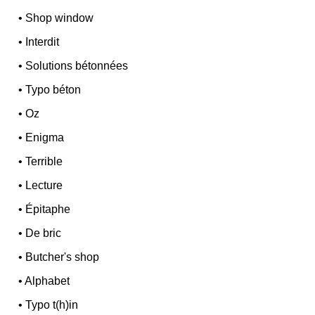
•
Shop window
•
Interdit
•
Solutions bétonnées
•
Typo béton
•
Oz
•
Enigma
•
Terrible
•
Lecture
•
Épitaphe
•
De bric
•
Butcher's shop
•
Alphabet
•
Typo t(h)in