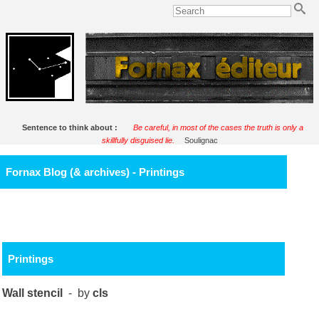
Sentence to think about :
Be careful, in most of the cases the truth is only a
skillfully disguised lie.
Soulignac
Fornax Blog (& archives) - Printings
Printings
Wall stencil
- by
cls