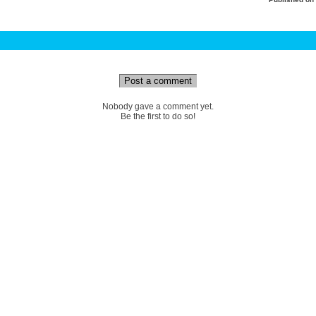
Post a comment
Nobody gave a comment yet.
Be the first to do so!