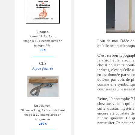
8 pages,
format 11,2 x 9 cm.
Loin de moi l’idée de
tirage à 131 exemplaires en
qu’elle soit quelconque
typographie.
30 €
__________
C’est en bon typograph
la vision et le raisonn
CLS
choisi pour cette bouti
A pas feutrés
indices, c’est qu’elle 
en est donnée par sa co
doit-on pas voir, de p
comme une symbolique, 
courtisans au passage d
Reine, l’apostrophe ? P
chez nos voisins qui la
Un volumen,
culte obscur, mystérie
79 cm de long, 17,5 cm de haut.
encore été constaté d
tirage à 10 exemplaires en
public ignorant. Ce q
linogravure.
particulier. On peut enc
250 €
__________