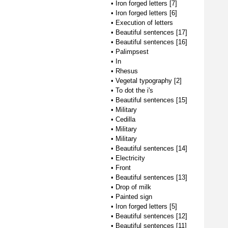
•
Iron forged letters [7]
•
Iron forged letters [6]
•
Execution of letters
•
Beautiful sentences [17]
•
Beautiful sentences [16]
•
Palimpsest
•
In
•
Rhesus
•
Vegetal typography [2]
•
To dot the i's
•
Beautiful sentences [15]
•
Military
•
Cedilla
•
Military
•
Military
•
Beautiful sentences [14]
•
Electricity
•
Front
•
Beautiful sentences [13]
•
Drop of milk
•
Painted sign
•
Iron forged letters [5]
•
Beautiful sentences [12]
•
Beautiful sentences [11]