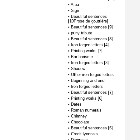
•
Area
•
Sign
•
Beautiful sentences
[10Prose de gouttière]
•
Beautiful sentences [9]
•
puny tribute
•
Beautiful sentences [8]
•
Iron forged letters [4]
•
Printing works [7]
•
Bar-barisme
•
Iron forged letters [3]
•
Shadow
•
Other iron forged letters
•
Beginning and end
•
Iron forged letters
•
Beautiful sentences [7]
•
Printing works [6]
•
Dates
•
Roman numerals
•
Chimney
•
Chocolate
•
Beautiful sentences [6]
•
Credit lyonnais
•
Diaeresis