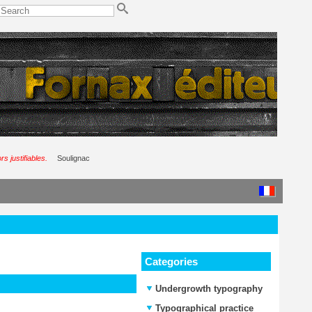
s justifiables.
Soulignac
Categories
Undergrowth typography
Typographical practice