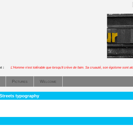
ut :
L'Homme n'est tolérable que lorsqu'il crève de faim. Sa cruauté, son égoïsme sont alor
Pictures
Welcome
 Streets typography