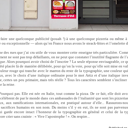
 faire une quelconque publicité (pouah !) à une quelconque pizzeria ou même à
 ou exceptionnelle — alors qu’en France nous avons le steack-frites et l’omelette 
e des rues que j’ai cru utile de vous montrer cette enseigne très particulière. Co
ement ne sont pas trop défaillants, on ne peut que constater l’inutilité flagrante de 
que. Alors pourquoi avoir choisi de l’inscrire ? La seule réponse envisageable, ce 
a été placée là de manière délibérée, pour qu’on la voie, pour qu’elle soit mise en v
uleur rouge qui tranche avec le marron du reste de la typographie, une couleur qui a
lus, avec le choix d’une italique ordinaire pour le mot Artiz et d’une italique inv
certes un peu primaire, mais très réelle ? Tous les caractères semblent s’incline
e la reine.
ourquoi pas. Elle est née en Italie, tout comme la pizza. De ce fait, elle doit avoi
 célèbrent de par le monde dans ces ambassades de l’italianité que sont les pizzeri
ux, aux ramifications internationales, est pratiqué autour d’elle... Rassurons-nou
e sacrifices humains en son nom. Du moins s’il y en eut, ils ne sont pas parvenu
ui garde encore intact l’honneur de la typographie en général et celui de la ty
ore crier sans crainte : « Vive l’apostrophe ! ». On respire...
Published on