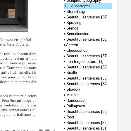
•
Sculpted typography
Apostrophe
•
Stencil-sign
•
Beautiful sentences [39]
•
Spraying
•
Stencil
•
Scandinavian
•
Beautiful sentences [38]
 la pizza en général —
de la Mère Poulard.
•
Accent
•
Cheeseshop
mme tout un chacun dont
•
Beautiful sentences [37]
l’apostrophe dans le nom
•
Iron forged letters [11]
que confirment plusieurs
•
Beautiful sentences [36]
aleur. Confirmation nous
ttire l’œil sur elle. Ne
•
Braille
ersée pour le mot Pizza
•
Beautiful sentences [35]
r devant elle comme des
•
Beautiful sentences [34]
•
Shadow
•
Mosaic
r ses zélateurs discrets
as. Peut-être même qu’un
•
Hairdersser
s toutefois. Il n’a pas
•
Palimpsest
s aux connaissances du
•
Beautiful sentences [33]
pographie italienne en
•
Roof
•
Beautiful sentences [32]
•
Beautiful sentences [31]
23/10/2025 @ 14:06