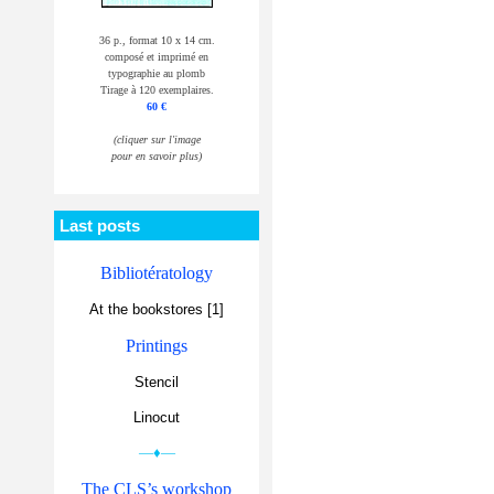
36 p., format 10 x 14 cm.
composé et imprimé en
typographie au plomb
Tirage à 120 exemplaires.
60 €
(cliquer sur l'image
pour en savoir plus)
Last posts
Bibliotératology
At the bookstores [1]
Printings
Stencil
Linocut
—♦—
The CLS’s workshop