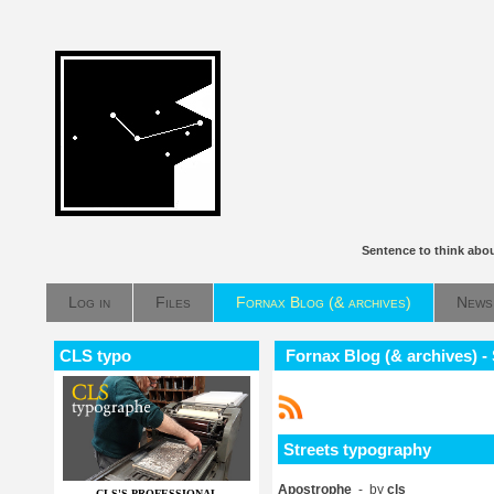
Sentence to think abo
Log in
Files
Fornax Blog (& archives)
News
CLS typo
Fornax Blog (& archives) -
Streets typography
Apostrophe
- by
cls
CLS'S PROFESSIONAL