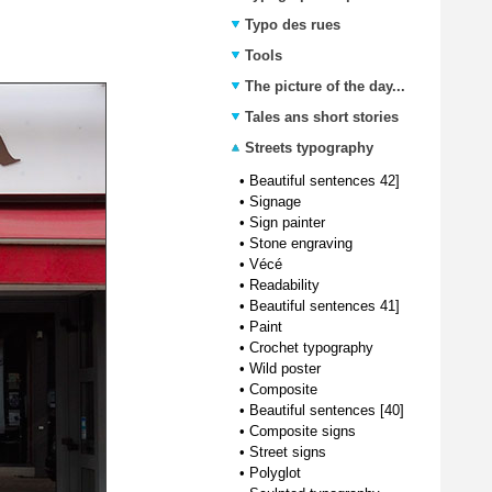
Typo des rues
Tools
The picture of the day...
Tales ans short stories
Streets typography
•
Beautiful sentences 42]
•
Signage
•
Sign painter
•
Stone engraving
•
Vécé
•
Readability
•
Beautiful sentences 41]
•
Paint
•
Crochet typography
•
Wild poster
•
Composite
•
Beautiful sentences [40]
•
Composite signs
•
Street signs
•
Polyglot