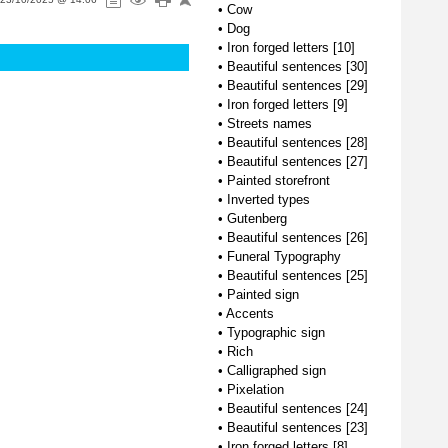
•
Cow
•
Dog
•
Iron forged letters [10]
•
Beautiful sentences [30]
•
Beautiful sentences [29]
•
Iron forged letters [9]
•
Streets names
•
Beautiful sentences [28]
•
Beautiful sentences [27]
•
Painted storefront
•
Inverted types
•
Gutenberg
•
Beautiful sentences [26]
•
Funeral Typography
•
Beautiful sentences [25]
•
Painted sign
•
Accents
•
Typographic sign
•
Rich
•
Calligraphed sign
•
Pixelation
•
Beautiful sentences [24]
•
Beautiful sentences [23]
•
Iron forged letters [8]