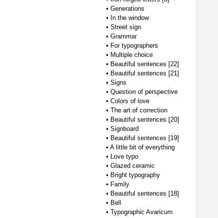
•
Generations
•
In the window
•
Street sign
•
Grammar
•
For typographers
•
Multiple choice
•
Beautiful sentences [22]
•
Beautiful sentences [21]
•
Signs
•
Question of perspective
•
Colors of love
•
The art of correction
•
Beautiful sentences [20]
•
Signboard
•
Beautiful sentences [19]
•
A little bit of everything
•
Love typo
•
Glazed ceramic
•
Bright typography
•
Family
•
Beautiful sentences [18]
•
Bell
•
Typographic Avaricum