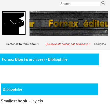
Sentence to think about :
Quelqu'un de brillant, est-il lumineux ?
Soulignac
Fornax Blog (& archives) - Bibliophilie
Bibliophilie
Smallest book
- by
cls