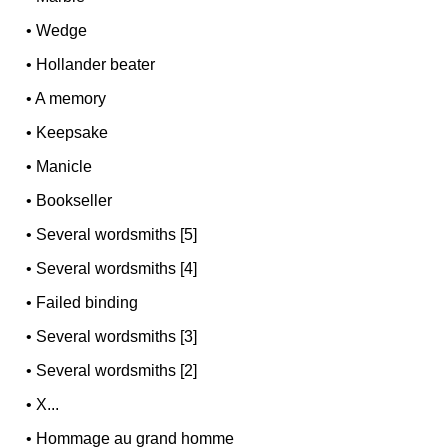
•
Wedge
•
Hollander beater
•
A memory
•
Keepsake
•
Manicle
•
Bookseller
•
Several wordsmiths [5]
•
Several wordsmiths [4]
•
Failed binding
•
Several wordsmiths [3]
•
Several wordsmiths [2]
•
X...
•
Hommage au grand homme