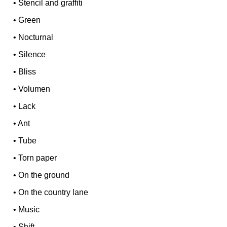
•
Stencil and graffiti
•
Green
•
Nocturnal
•
Silence
•
Bliss
•
Volumen
•
Lack
•
Ant
•
Tube
•
Torn paper
•
On the ground
•
On the country lane
•
Music
•
Shift