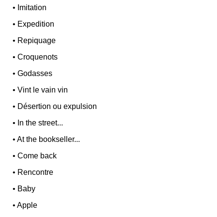
•
Imitation
•
Expedition
•
Repiquage
•
Croquenots
•
Godasses
•
Vint le vain vin
•
Désertion ou expulsion
•
In the street...
•
At the bookseller...
•
Come back
•
Rencontre
•
Baby
•
Apple