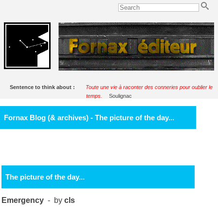
Sentence to think about :
Toute une vie à raconter des conneries pour oublier le
temps.
Soulignac
Fornax Blog (& archives) - The picture of the day...
The picture of the day...
Emergency
- by
cls