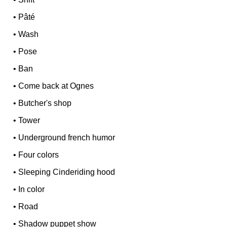
•
Pâté
•
Wash
•
Pose
•
Ban
•
Come back at Ognes
•
Butcher's shop
•
Tower
•
Underground french humor
•
Four colors
•
Sleeping Cinderiding hood
•
In color
•
Road
•
Shadow puppet show