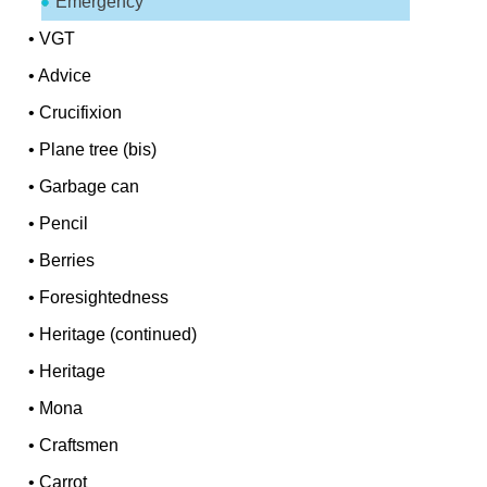
Emergency
•
VGT
•
Advice
•
Crucifixion
•
Plane tree (bis)
•
Garbage can
•
Pencil
•
Berries
•
Foresightedness
•
Heritage (continued)
•
Heritage
•
Mona
•
Craftsmen
•
Carrot