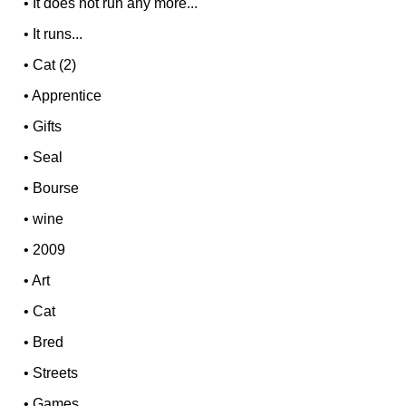
•
It does not run any more...
•
It runs...
•
Cat (2)
•
Apprentice
•
Gifts
•
Seal
•
Bourse
•
wine
•
2009
•
Art
•
Cat
•
Bred
•
Streets
•
Games