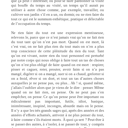
que ça peut l’intéresser, ou pour se faire pardonner la visite
qui bouffe du temps au visité, un temps qu’il aurait pu
utiliser à autre chose comme, par exemple, travailler, ou
cultiver son jardin s’il en a un, ou dormir, ou ne rien faire du
tout ce qui est le summum esthétique, pratique et délectable
de l’occupation du temps.
Ne rien faire du tout est une expression mentisseuse,
relevons le, parce que ce n’est jamais vrai qu’on ne fait rien
du tout tant qu’on n’est pas mort. Quand on est mort, là
c’est vrai, on ne fait plus rien du tout mais on n’en a plus
trop conscience de cette plénitude du rien du tout. Tant
qu’on est vivant, notre rien du tout personnel est perturbé
par notre corps qui nous oblige à faire tout un tas de choses
qu’on n’est plus obligé de faire quand on est mort : respirer,
pisser et caguer, roter, prouter, avoir faim si on n’a pas
mangé, digérer si on a mangé, suer si on a chaud, grelotter si
on a froid, rêver si on dort, et tout un tas d’autres choses
auxquelles je ne pense pas, ou plus... Ah ! si, quand même,
j’allais l’oublier alors que je viens de le dire : penser. Même
quand on ne fait rien, on pense. On ne peut pas s’en
empêcher, on pense. Ce qu’on pense peut être important ou
ridiculement pas important, futile, idiot, basique,
inintéressant, inopiné, incongru, absurde mais on le pense.
Il n’y a que les très grands sages qui, après des années et des
années d’efforts acharnés, arrivent à ne plus penser du tout,
à faire comme s’ils étaient morts. À quoi ça sert ? Peut-être à
se passer des autres, à s’isoler, à se passer de tout, y compris