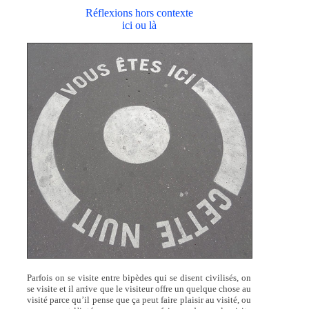
Réflexions hors contexte
ici ou là
Parfois on se visite entre bipèdes qui se disent civilisés, on
se visite et il arrive que le visiteur offre un quelque chose au
visité parce qu’il pense que ça peut faire plaisir au visité, ou