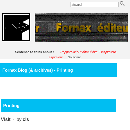
Sentence to think about :
Rapport idéal maître-élève ? Inspirateur-
aspirateur.
Soulignac
Fornax Blog (& archives) - Printing
Printing
Visit
- by
cls