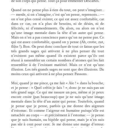
de son corps qui pense. Tout ça pour emmerder Descartes.
Quand on ne pense plus à rien du tout, on peut s’imaginer...
— merde, si on s’imagine, c’est qu’on pense, reprenons... —
on n’est plus censé exister, ce qui est assez confortable, car
dans ce cas, on n’a plus de besoins, ni de désirs, ni de
félicités, ni d’emmerdements. Ou alors, ou alors on n’est
qu’une image mentale dans la tête d’un autre qui pense.
Mais on n’en a pas conscience parce qu’on ne pense pas. Ce
qui est assez confortable, quand on y pense (Ah, crotte, zut,
flûte !). Bon. On peut donc conclure de tout ce fatras que les
très grands sages qui arrivent à ne plus penser du tout
n’existent pas même quand ils existent parce qu’ils ont
réussi à rassembler un certain nombres d’atomes qui les fait
ressembler à de l’existant matériel. Mais ce n’est qu’une
illusion. Les très grands sages ne sont que des illusions. Du
moins ceux qui arrivent à ne plus penser. Passons.
Moi, quand je me pince, ça me fait « Aïe ! » dans la bouche,
et je pense : « Quel crétin je fais ! », donc je ne suis pas un
très grand sage. Ce qui me rassure un peu, même si je peux
encore croire (pas beaucoup) que je ne suis qu’une image
mentale dans la tête d’un autre qui pense. Toutefois, quand
je pense que je pense, parfois ça me donne des aigreurs
d’estomac. Et comme l’aigreur est humaine puisqu’elle est
rattachée au corps — et précisément à l’estomac — je pense
que je suis humain, ou bipède qui pense, mais je n’en suis
pas sûr à cent pour cent. Je me donne une marge d’erreur.