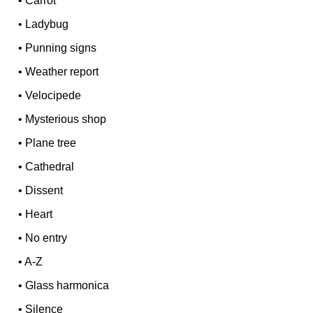
•
Carrot
•
Ladybug
•
Punning signs
•
Weather report
•
Velocipede
•
Mysterious shop
•
Plane tree
•
Cathedral
•
Dissent
•
Heart
•
No entry
•
A-Z
•
Glass harmonica
•
Silence