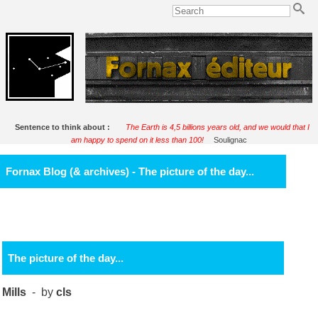
Sentence to think about :
The Earth is 4,5 billions years old, and we would that I
am happy to spend on it less than 100!
Soulignac
Fornax Blog (& archives) - The picture of the day...
The picture of the day...
Mills
- by
cls