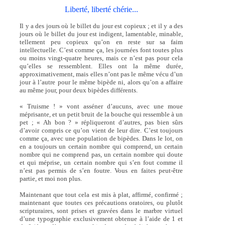
Liberté, liberté chérie...
Il y a des jours où le billet du jour est copieux ; et il y a des
jours où le billet du jour est indigent, lamentable, minable,
tellement peu copieux qu’on en reste sur sa faim
intellectuelle. C’est comme ça, les journées font toutes plus
ou moins vingt-quatre heures, mais ce n’est pas pour cela
qu’elles se ressemblent. Elles ont la même durée,
approximativement, mais elles n’ont pas le même vécu d’un
jour à l’autre pour le même bipède ni, alors qu’on a affaire
au même jour, pour deux bipèdes différents.
« Truisme ! » vont asséner d’aucuns, avec une moue
méprisante, et un petit bruit de la bouche qui ressemble à un
pet ; « Ah bon ? » répliqueront d’autres, pas bien sûrs
d’avoir compris ce qu’on vient de leur dire. C’est toujours
comme ça, avec une population de bipèdes. Dans le lot, on
en a toujours un certain nombre qui comprend, un certain
nombre qui ne comprend pas, un certain nombre qui doute
et qui méprise, un certain nombre qui s’en fout comme il
n’est pas permis de s’en foutre. Vous en faites peut-être
partie, et moi non plus.
Maintenant que tout cela est mis à plat, affirmé, confirmé ;
maintenant que toutes ces précautions oratoires, ou plutôt
scripturaires, sont prises et gravées dans le marbre virtuel
d’une typographie exclusivement obtenue à l’aide de 1 et