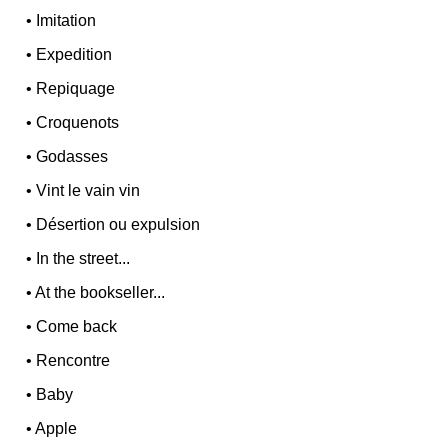
•
Imitation
•
Expedition
•
Repiquage
•
Croquenots
•
Godasses
•
Vint le vain vin
•
Désertion ou expulsion
•
In the street...
•
At the bookseller...
•
Come back
•
Rencontre
•
Baby
•
Apple