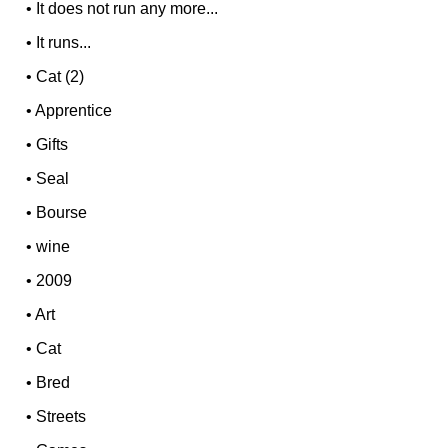
•
It does not run any more...
•
It runs...
•
Cat (2)
•
Apprentice
•
Gifts
•
Seal
•
Bourse
•
wine
•
2009
•
Art
•
Cat
•
Bred
•
Streets