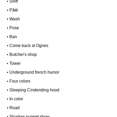
•
Shift
•
Pâté
•
Wash
•
Pose
•
Ban
•
Come back at Ognes
•
Butcher's shop
•
Tower
•
Underground french humor
•
Four colors
•
Sleeping Cinderiding hood
•
In color
•
Road
•
Shadow puppet show