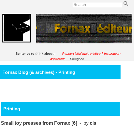
Sentence to think about :
Rapport idéal maître-élève ? Inspirateur-
aspirateur.
Soulignac
Fornax Blog (& archives) - Printing
Printing
Small toy presses from Fornax [6]
- by
cls