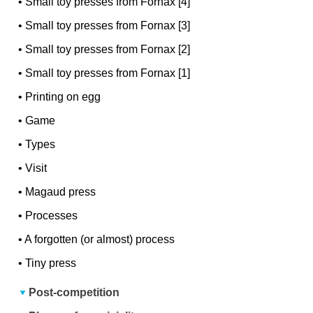
•
Small toy presses from Fornax [4]
•
Small toy presses from Fornax [3]
•
Small toy presses from Fornax [2]
•
Small toy presses from Fornax [1]
•
Printing on egg
•
Game
•
Types
•
Visit
•
Magaud press
•
Processes
•
A forgotten (or almost) process
•
Tiny press
Post-competition