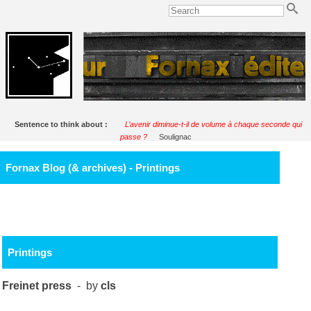
Sentence to think about :
L’avenir diminue-t-il de volume à chaque seconde qui
passe ?
Soulignac
Fornax Blog (& archives) - Printings
Printings
Freinet press
- by
cls