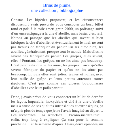
Brins de plume,
une collection ; bibliographie
Constat. Les bipèdes proposent, et les circonstances
disposent. J’avais prévu de vous concocter un beau billet
rond et poli à la toile émeri grain 2000, un polissage suivi
d’un encaustiquage à la cire d’abeille, mais basta, c’est raté.
Notons au passage que les abeilles qui savent si bien
fabriquer la cire d’abeille, et éventuellement le miel, ne sont
pas fichues de fabriquer du papier. On les aime bien, les
abeilles, généralement, presque tout le monde. Mais elles ne
savent pas fabriquer du papier. Les guêpes, elles savent,
elles ! Pourtant, les guêpes, on ne les aime pas beaucoup.
C’est pour cela que je les aime, les guêpes. Parce qu’elles
savent fabriquer du papier et qu’on ne les aime pas
beaucoup. Et puis elles sont jolies, jaunes et noires, avec
leur taille de guêpe et leurs petites antennes toutes
rigolotes. C’est pas comme ces grosses bourdonasses
d’abeilles avec leurs poils partout.
Donc, j’avais prévu de vous concocter un billet de derrière
les fagots, imparable, inoxydable et ciré à la cire d’abeille
mais à cause de ses qualités intrinsèques et extrinsèques, ça
m’a pris plus de temps que je ne l’avais imaginé au départ…
Les recherches… la rédaction… l’icono-machin-truc…
enfin, trop long à expliquer. Ça sera pour la semaine
prochaine… et la semaine d’après. Ouais, deux épisodes, un