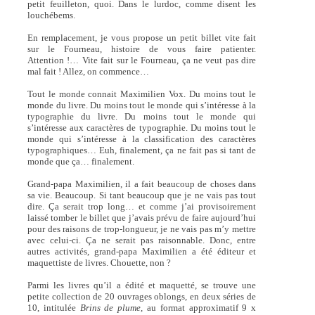
petit feuilleton, quoi. Dans le lurdoc, comme disent les
louchébems.
En remplacement, je vous propose un petit billet vite fait
sur le Fourneau, histoire de vous faire patienter.
Attention !… Vite fait sur le Fourneau, ça ne veut pas dire
mal fait ! Allez, on commence…
Tout le monde connait Maximilien Vox. Du moins tout le
monde du livre. Du moins tout le monde qui s’intéresse à la
typographie du livre. Du moins tout le monde qui
s’intéresse aux caractères de typographie. Du moins tout le
monde qui s’intéresse à la classification des caractères
typographiques… Euh, finalement, ça ne fait pas si tant de
monde que ça… finalement.
Grand-papa Maximilien, il a fait beaucoup de choses dans
sa vie. Beaucoup. Si tant beaucoup que je ne vais pas tout
dire. Ça serait trop long… et comme j’ai provisoirement
laissé tomber le billet que j’avais prévu de faire aujourd’hui
pour des raisons de trop-longueur, je ne vais pas m’y mettre
avec celui-ci. Ça ne serait pas raisonnable. Donc, entre
autres activités, grand-papa Maximilien a été éditeur et
maquettiste de livres. Chouette, non ?
Parmi les livres qu’il a édité et maquetté, se trouve une
petite collection de 20 ouvrages oblongs, en deux séries de
10, intitulée
Brins de plume,
au format approximatif 9 x