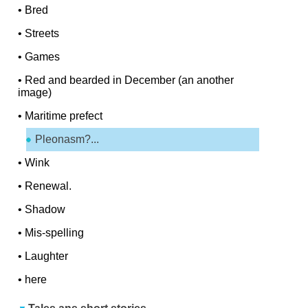
•
Bred
•
Streets
•
Games
•
Red and bearded in December (an another
image)
•
Maritime prefect
Pleonasm?...
•
Wink
•
Renewal.
•
Shadow
•
Mis-spelling
•
Laughter
•
here