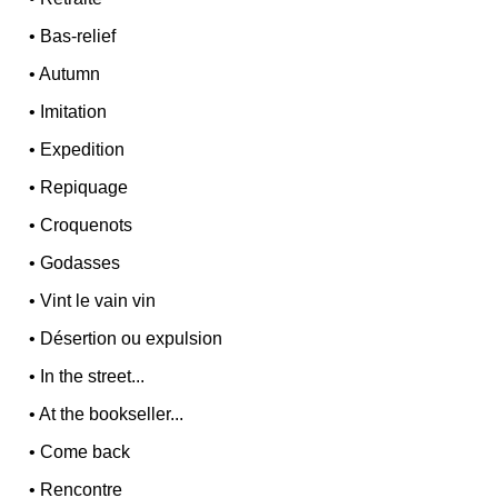
•
Bas-relief
•
Autumn
•
Imitation
•
Expedition
•
Repiquage
•
Croquenots
•
Godasses
•
Vint le vain vin
•
Désertion ou expulsion
•
In the street...
•
At the bookseller...
•
Come back
•
Rencontre