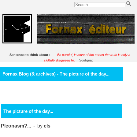
Sentence to think about :
Be careful, in most of the cases the truth is only a
skillfully disguised lie.
Soulignac
Fornax Blog (& archives) - The picture of the day...
The picture of the day...
Pleonasm?...
- by
cls