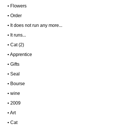
•
Flowers
•
Order
•
It does not run any more...
•
It runs...
•
Cat (2)
•
Apprentice
•
Gifts
•
Seal
•
Bourse
•
wine
•
2009
•
Art
•
Cat