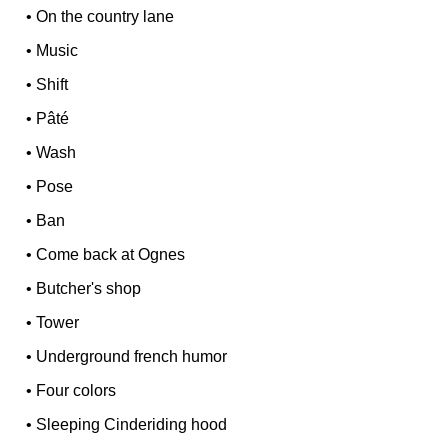
•
On the country lane
•
Music
•
Shift
•
Pâté
•
Wash
•
Pose
•
Ban
•
Come back at Ognes
•
Butcher's shop
•
Tower
•
Underground french humor
•
Four colors
•
Sleeping Cinderiding hood