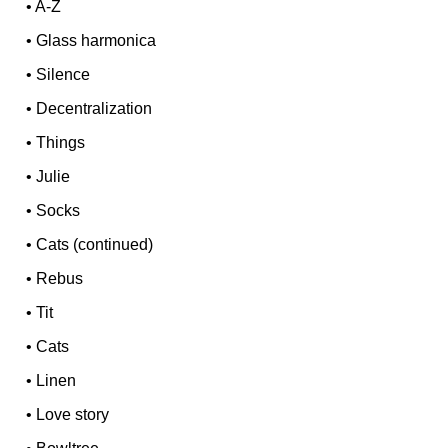
•
A-Z
•
Glass harmonica
•
Silence
•
Decentralization
•
Things
•
Julie
•
Socks
•
Cats (continued)
•
Rebus
•
Tit
•
Cats
•
Linen
•
Love story