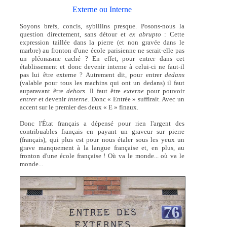
Externe ou Interne
Soyons brefs, concis, sybillins presque. Posons-nous la
question directement, sans détour et
ex abrupto
: Cette
expression taillée dans la pierre (et non gravée dans le
marbre) au fronton d'une école parisienne ne serait-elle pas
un pléonasme caché ? En effet, pour entrer dans cet
établissement et donc devenir interne à celui-ci ne faut-il
pas lui être externe ? Autrement dit, pour entrer
dedans
(valable pour tous les machins qui ont un dedans) il faut
auparavant être
dehors
. Il faut être
externe
pour pouvoir
entrer
et devenir
interne
. Donc « Entrée » suffirait. Avec un
accent sur le premier des deux « E » finaux.
Donc l'État français a dépensé pour rien l'argent des
contribuables français en payant un graveur sur pierre
(français), qui plus est pour nous étaler sous les yeux un
grave manquement à la langue française et, en plus, au
fronton d'une école française ! Où va le monde... où va le
monde...