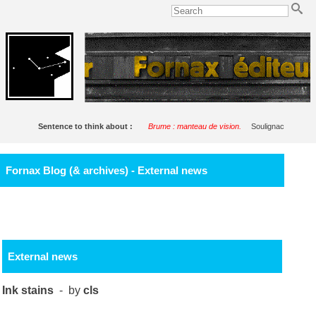
Sentence to think about :
Brume : manteau de vision.
Soulignac
Fornax Blog (& archives) - External news
External news
Ink stains
- by
cls