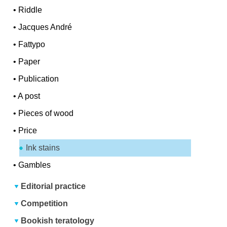
•
Riddle
•
Jacques André
•
Fattypo
•
Paper
•
Publication
•
A post
•
Pieces of wood
•
Price
Ink stains
•
Gambles
Editorial practice
Competition
Bookish teratology