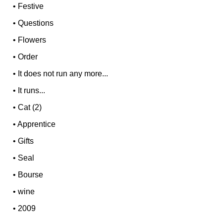
•
Festive
•
Questions
•
Flowers
•
Order
•
It does not run any more...
•
It runs...
•
Cat (2)
•
Apprentice
•
Gifts
•
Seal
•
Bourse
•
wine
•
2009