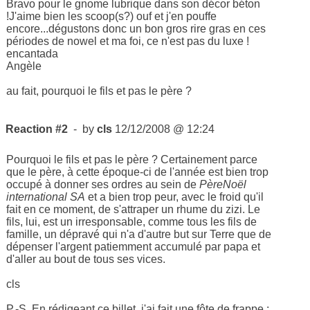
Bravo pour le gnome lubrique dans son décor béton
!J'aime bien les scoop(s?) ouf et j'en pouffe
encore...dégustons donc un bon gros rire gras en ces
périodes de nowel et ma foi, ce n'est pas du luxe !
encantada
Angèle
au fait, pourquoi le fils et pas le père ?
Reaction #2
- by
cls
12/12/2008 @ 12:24
Pourquoi le fils et pas le père ? Certainement parce
que le père, à cette époque-ci de l'année est bien trop
occupé à donner ses ordres au sein de
PèreNoël
international SA
et a bien trop peur, avec le froid qu'il
fait en ce moment, de s'attraper un rhume du zizi. Le
fils, lui, est un irresponsable, comme tous les fils de
famille, un dépravé qui n'a d'autre but sur Terre que de
dépenser l'argent patiemment accumulé par papa et
d'aller au bout de tous ses vices.
cls
P.-S. En rédigeant ce billet, j'ai fait une fôte de frappe :