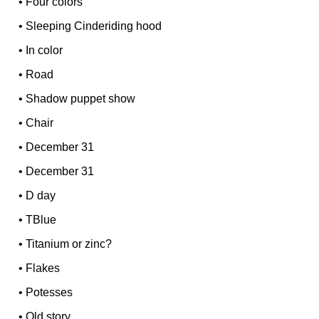
•
Four colors
•
Sleeping Cinderiding hood
•
In color
•
Road
•
Shadow puppet show
•
Chair
•
December 31
•
December 31
•
D day
•
TBlue
•
Titanium or zinc?
•
Flakes
•
Potesses
•
Old story