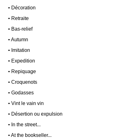
•
Décoration
•
Retraite
•
Bas-relief
•
Autumn
•
Imitation
•
Expedition
•
Repiquage
•
Croquenots
•
Godasses
•
Vint le vain vin
•
Désertion ou expulsion
•
In the street...
•
At the bookseller...