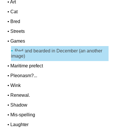
•
Art
•
Cat
•
Bred
•
Streets
•
Games
Red and bearded in December (an another
image)
•
Maritime prefect
•
Pleonasm?...
•
Wink
•
Renewal.
•
Shadow
•
Mis-spelling
•
Laughter