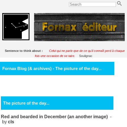
Sentence to think about :
Celui qui ne parle que de ce qu'il connaît perd à chaque
fois une occasion de se taire.
Soulignac
Fornax Blog (& archives) - The picture of the day...
The picture of the day...
Red and bearded in December (an another image)
-
by
cls