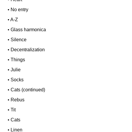
•
No entry
•
A-Z
•
Glass harmonica
•
Silence
•
Decentralization
•
Things
•
Julie
•
Socks
•
Cats (continued)
•
Rebus
•
Tit
•
Cats
•
Linen