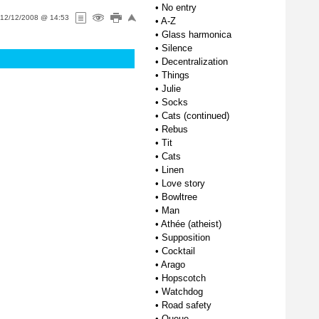
•
No entry
12/12/2008 @ 14:53
•
A-Z
•
Glass harmonica
•
Silence
•
Decentralization
•
Things
•
Julie
•
Socks
•
Cats (continued)
•
Rebus
•
Tit
•
Cats
•
Linen
•
Love story
•
Bowltree
•
Man
•
Athée (atheist)
•
Supposition
•
Cocktail
•
Arago
•
Hopscotch
•
Watchdog
•
Road safety
•
Queue