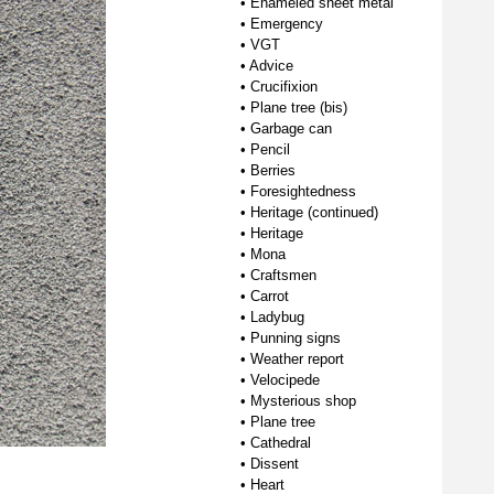
•
Enameled sheet metal
•
Emergency
•
VGT
•
Advice
•
Crucifixion
•
Plane tree (bis)
•
Garbage can
•
Pencil
•
Berries
•
Foresightedness
•
Heritage (continued)
•
Heritage
•
Mona
•
Craftsmen
•
Carrot
•
Ladybug
•
Punning signs
•
Weather report
•
Velocipede
•
Mysterious shop
•
Plane tree
•
Cathedral
•
Dissent
•
Heart