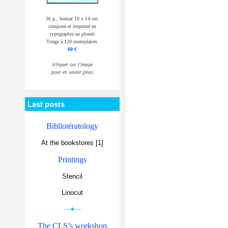
36 p., format 10 x 14 cm.
composé et imprimé en
typographie au plomb
Tirage à 120 exemplaires.
60 €
(cliquer sur l'image
pour en savoir plus)
Last posts
Bibliotératology
At the bookstores [1]
Printings
Stencil
Linocut
—♦—
The CLS’s workshop