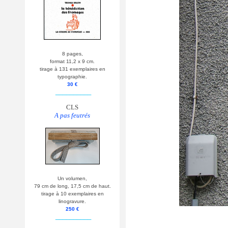
8 pages,
format 11,2 x 9 cm.
tirage à 131 exemplaires en
typographie.
30 €
__________
CLS
A pas feutrés
Un volumen,
79 cm de long, 17,5 cm de haut.
tirage à 10 exemplaires en
linogravure.
250 €
__________