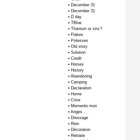
•
December 31
•
December 31
•
D day
•
TBlue
•
Titanium or zinc?
•
Flakes
•
Potesses
•
Old story
•
Solution
•
Credit
•
Horses
•
History
•
Abandoning
•
Camping
•
Declaration
•
Home
•
Crise
•
Memento mori
•
Anges...
•
Dressage
•
Rien
•
Décoration
•
Retraite