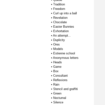
•
Tradition
•
Freedom
•
Curl up into a ball
•
Revelation
•
Chocolate
•
Easter Bunnies
•
Exhortation
•
An attempt...
•
Duplicity
•
Ores
•
Models
•
Estienne school
•
Anonymous letters
•
Heads
•
Game
•
Box
•
Consultant
•
Reflexions
•
Rain
•
Stencil and graffiti
•
Green
•
Nocturnal
•
Silence