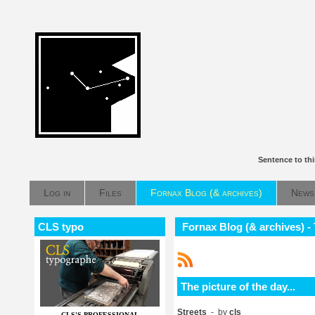
Sentence to th
Log in
Files
Fornax Blog (& archives)
News
CLS typo
Fornax Blog (& archives) - T
The picture of the day...
Streets
- by
cls
CLS'S PROFESSIONAL