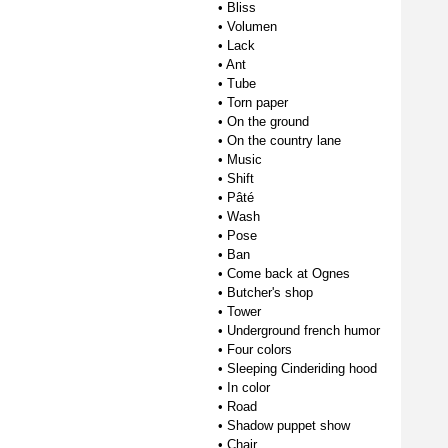
•
Bliss
•
Volumen
•
Lack
•
Ant
•
Tube
•
Torn paper
•
On the ground
•
On the country lane
•
Music
•
Shift
•
Pâté
•
Wash
•
Pose
•
Ban
•
Come back at Ognes
•
Butcher's shop
•
Tower
•
Underground french humor
•
Four colors
•
Sleeping Cinderiding hood
•
In color
•
Road
•
Shadow puppet show
•
Chair