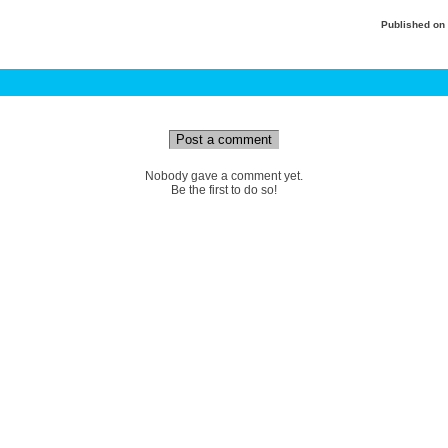
Published on
Post a comment
Nobody gave a comment yet.
Be the first to do so!