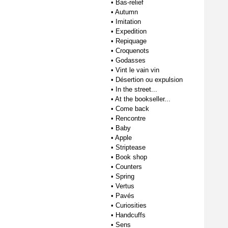
•
Bas-relief
•
Autumn
•
Imitation
•
Expedition
•
Repiquage
•
Croquenots
•
Godasses
•
Vint le vain vin
•
Désertion ou expulsion
•
In the street...
•
At the bookseller...
•
Come back
•
Rencontre
•
Baby
•
Apple
•
Striptease
•
Book shop
•
Counters
•
Spring
•
Vertus
•
Pavés
•
Curiosities
•
Handcuffs
•
Sens