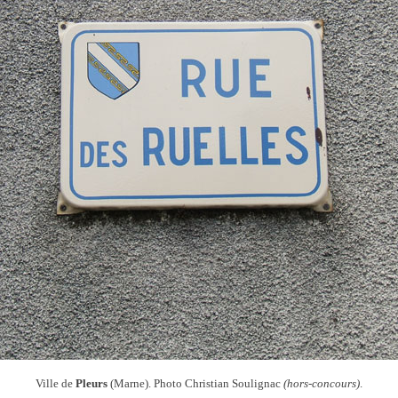
Ville de
Pleurs
(Marne). Photo Christian Soulignac
(hors-concours)
.