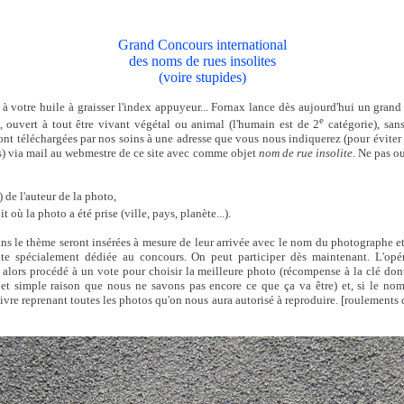
Grand Concours international
des noms de rues insolites
(voire stupides)
 à votre huile à graisser l'index appuyeur... Fornax lance dès aujourd'hui un gran
e
, ouvert à tout être vivant végétal ou animal (l'humain est de 2
catégorie), sans
ont téléchargées par nos soins à une adresse que vous nous indiquerez (pour éviter
ts) via mail au webmestre de ce site avec comme objet
nom de rue insolite
. Ne pas o
 de l'auteur de la photo,
it où la photo a été prise (ville, pays, planète...).
ns le thème seront insérées à mesure de leur arrivée avec le nom du photographe et 
te spécialement dédiée au concours. On peut participer dès maintenant. L'opér
 alors procédé à un vote pour choisir la meilleure photo (récompense à la clé don
et simple raison que nous ne savons pas encore ce que ça va être) et, si le nom
 livre reprenant toutes les photos qu'on nous aura autorisé à reproduire. [roulements