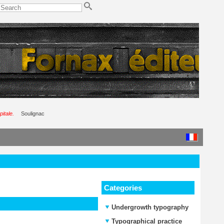
pitale.
Soulignac
Categories
Undergrowth typography
Typographical practice