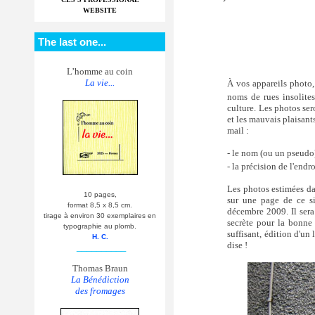
WEBSITE
The last one...
L’homme au coin
La vie...
À vos appareils photo,
noms de rues insolites
culture. Les photos ser
et les mauvais plaisan
mail :
- le nom (ou un pseudo)
- la précision de l'endro
Les photos estimées da
10 pages,
sur une page de ce si
format 8,5 x 8,5 cm.
décembre 2009. Il sera
tirage à environ 30 exemplaires en
secrète pour la bonne 
typographie au plomb.
suffisant, édition d'un
H. C.
dise !
__________
Thomas Braun
La Bénédiction
des fromages