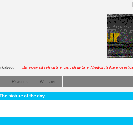
ink about :
Ma religion est celle du livre, pas celle du Livre. Attention : la différence est ca
Pictures
Welcome
he picture of the day...