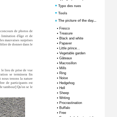
Typo des rues
Tools
The picture of the day...
•
Fresco
d concours de photos de
•
Treasure
 limitation d'âge et de
•
Black and white
 les mauvaises surprises
•
Papaver
ublier de donner dans le
•
Little prince...
•
Vegetable garden
•
Gâteaux
•
Macrosillon
•
Mills
le lieu de prise de vue
•
Ring
ation se terminera fin
•
Noise
t nous tenons la nature
bre de participants est
•
Hedgehog
 de tambour] Qu'on se le
•
Hell
•
Sheep
•
Writing
•
Procrastination
•
Buffalo
•
Free