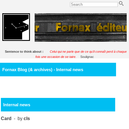
Sentence to think about :
Celui qui ne parle que de ce qu'il connaît perd à chaque
fois une occasion de se taire.
Soulignac
Fornax Blog (& archives) - Internal news
Internal news
Card
- by
cls