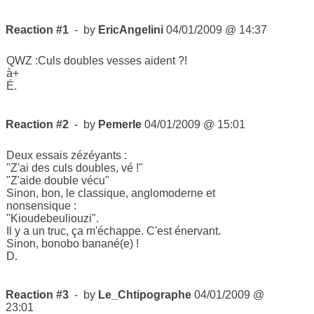
Reaction #1
- by
EricAngelini
04/01/2009 @ 14:37
QWZ :Culs doubles vesses aident ?!
à+
É.
Reaction #2
- by
Pemerle
04/01/2009 @ 15:01
Deux essais zézéyants :
"Z'ai des culs doubles, vé !"
"Z'aide double vécu"
Sinon, bon, le classique, anglomoderne et
nonsensique :
"Kioudebeuliouzi".
Il y a un truc, ça m'échappe. C'est énervant.
Sinon, bonobo banané(e) !
D.
Reaction #3
- by
Le_Chtipographe
04/01/2009 @
23:01