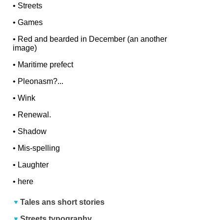
•
Streets
•
Games
•
Red and bearded in December (an another
image)
•
Maritime prefect
•
Pleonasm?...
•
Wink
•
Renewal.
•
Shadow
•
Mis-spelling
•
Laughter
•
here
Tales ans short stories
Streets typography