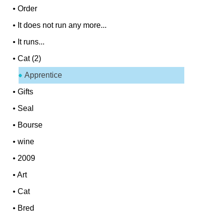
•
Order
•
It does not run any more...
•
It runs...
•
Cat (2)
Apprentice
•
Gifts
•
Seal
•
Bourse
•
wine
•
2009
•
Art
•
Cat
•
Bred