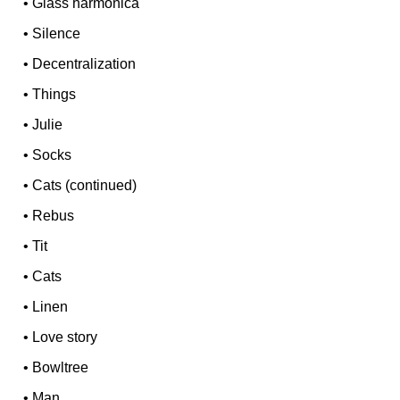
•
Glass harmonica
•
Silence
•
Decentralization
•
Things
•
Julie
•
Socks
•
Cats (continued)
•
Rebus
•
Tit
•
Cats
•
Linen
•
Love story
•
Bowltree
•
Man