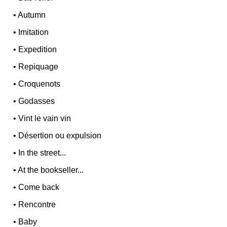
•
Autumn
•
Imitation
•
Expedition
•
Repiquage
•
Croquenots
•
Godasses
•
Vint le vain vin
•
Désertion ou expulsion
•
In the street...
•
At the bookseller...
•
Come back
•
Rencontre
•
Baby