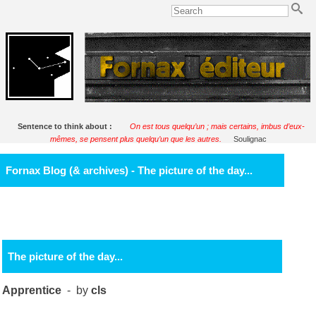
Sentence to think about :
On est tous quelqu’un ; mais certains, imbus d’eux-
mêmes, se pensent plus quelqu’un que les autres.
Soulignac
Fornax Blog (& archives) - The picture of the day...
The picture of the day...
Apprentice
- by
cls