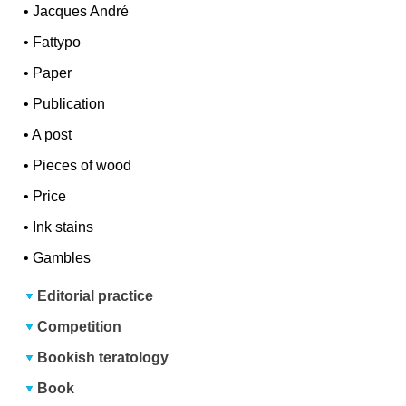
•
Jacques André
•
Fattypo
•
Paper
•
Publication
•
A post
•
Pieces of wood
•
Price
•
Ink stains
•
Gambles
Editorial practice
Competition
Bookish teratology
Book