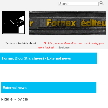
Sentence to think about :
Do letterpress and woodcuts: no risk of having your
work hacked.
Soulignac
Fornax Blog (& archives) - External news
External news
Riddle
- by
cls