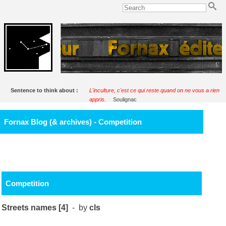
Sentence to think about :
L'inculture, c'est ce qui reste quand on ne vous a rien
appris.
Soulignac
Fornax Blog (& archives) - Competition
Competition
Streets names [4]
- by
cls