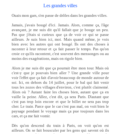
Les grandes villes
Ouais mon gars, s'en passe de drôles dans les grandes villes.
Jamais, j'avais bougé d'ici. Jamais. Alors, comme ça, l'âge
avançant, je me suis dit qu'il fallait que je bouge un peu.
Pas que j'étais si curieux que ça de voir ce qui se passe
ailleurs. Je suis bien ici, moi. Mais quand même, je vois
bien avec les autres qui ont bougé. Ils ont des choses à
raconter à leur retour et ça fait passer le temps. Pas qu'on
croie ce qu'ils racontent, c'est souvent des mensonges ou au
moins des exagérations, mais on rigole bien.
Alors je me suis dit que ça pourrait être mon tour. Mais où
c'est-y que je pouvais bien aller ? Une grande ville pour
voir l'effet que ça fait d'avoir beaucoup de monde autour de
soi. Ici, en dehors du 14 juillet, pour le bal qui fait venir
tous les zozos des villages d'environ, c'est plutôt clairsemé.
Alors où ? Autant faire les choses bien, autant que ça en
vaille la peine. Allez, c'est dit, ça sera Paris. D'autant que
c'est pas trop loin encore et que le billet ne sera pas trop
cher. Le train. Parce que le car c'est pas mal, on voit bien le
paysage pendant le voyage mais ça pue toujours dans les
cars, et ça me fait vomir.
Dès qu'on descend du train à Paris, on voit qu'on est
ailleurs. On se fait bousculer par les gens qui savent où ils