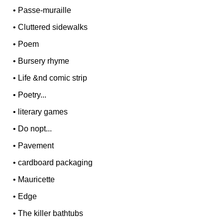
•
Passe-muraille
•
Cluttered sidewalks
•
Poem
•
Bursery rhyme
•
Life &nd comic strip
•
Poetry...
•
literary games
•
Do nopt...
•
Pavement
•
cardboard packaging
•
Mauricette
•
Edge
•
The killer bathtubs