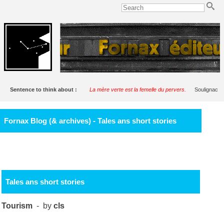
Sentence to think about :
La mère verte est la femelle du pervers.
Soulignac
Fornax Blog (& archives) - Tales ans short stories
Tales ans short stories
Tourism
- by
cls