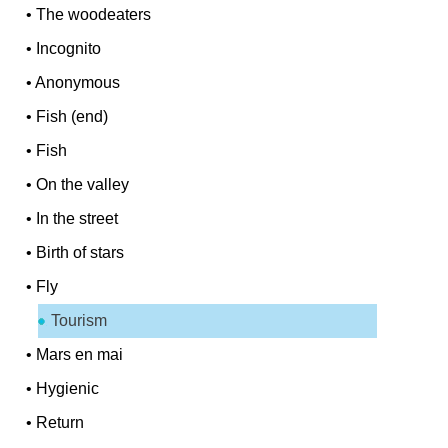
•
The woodeaters
•
Incognito
•
Anonymous
•
Fish (end)
•
Fish
•
On the valley
•
In the street
•
Birth of stars
•
Fly
Tourism
•
Mars en mai
•
Hygienic
•
Return