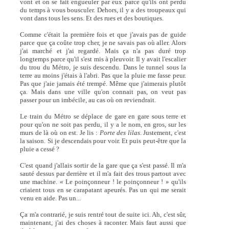
vont et on se fait engueuler par eux parce qu'ils ont perdu
du temps à vous bousculer. Dehors, il y a des troupeaux qui
vont dans tous les sens. Et des rues et des boutiques.
Comme c'était la première fois et que j'avais pas de guide
parce que ça coûte trop cher, je ne savais pas où aller. Alors
j'ai marché et j'ai regardé. Mais ça n'a pas duré trop
longtemps parce qu'il s'est mis à pleuvoir. Il y avait l'escalier
du trou du Métro, je suis descendu. Dans le tunnel sous la
terre au moins j'étais à l'abri. Pas que la pluie me fasse peur.
Pas que j'aie jamais été trempé. Même que j'aimerais plutôt
ça. Mais dans une ville qu'on connait pas, on veut pas
passer pour un imbécile, au cas où on reviendrait.
Le train du Métro se déplace de gare en gare sous terre et
pour qu'on ne soit pas perdu, il y a le nom, en gros, sur les
murs de là où on est. Je lis :
Porte des lilas
. Justement, c'est
la saison. Si je descendais pour voir. Et puis peut-être que la
pluie a cessé ?
C'est quand j'allais sortir de la gare que ça s'est passé. Il m'a
sauté dessus par derrière et il m'a fait des trous partout avec
une machine. « Le poinçonneur ! le poinçonneur ! » qu'ils
criaient tous en se carapatant apeurés. Pas un qui me serait
venu en aide. Pas un...
Ça m'a contrarié, je suis rentré tout de suite ici. Ah, c'est sûr,
maintenant, j'ai des choses à raconter. Mais faut aussi que