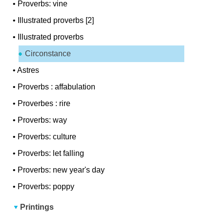
•
Proverbs: vine
•
Illustrated proverbs [2]
•
Illustrated proverbs
Circonstance
•
Astres
•
Proverbs : affabulation
•
Proverbes : rire
•
Proverbs: way
•
Proverbs: culture
•
Proverbs: let falling
•
Proverbs: new year's day
•
Proverbs: poppy
Printings