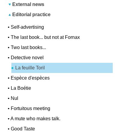
External news
Editorial practice
•
Self-advertising
•
The last book... but not at Fornax
•
Two last books...
•
Detective novel
La feuille Toril
•
Espèce d'espèces
•
La Boétie
•
Nul
•
Fortuitous meeting
•
A mute who makes talk.
•
Good Taste