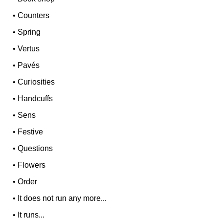
•
Counters
•
Spring
•
Vertus
•
Pavés
•
Curiosities
•
Handcuffs
•
Sens
•
Festive
•
Questions
•
Flowers
•
Order
•
It does not run any more...
•
It runs...