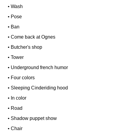
•
Wash
•
Pose
•
Ban
•
Come back at Ognes
•
Butcher's shop
•
Tower
•
Underground french humor
•
Four colors
•
Sleeping Cinderiding hood
•
In color
•
Road
•
Shadow puppet show
•
Chair