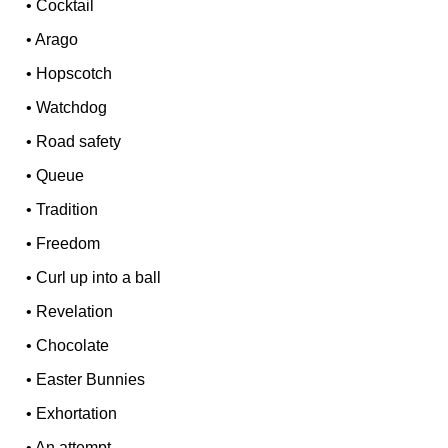
•
Cocktail
•
Arago
•
Hopscotch
•
Watchdog
•
Road safety
•
Queue
•
Tradition
•
Freedom
•
Curl up into a ball
•
Revelation
•
Chocolate
•
Easter Bunnies
•
Exhortation
•
An attempt...