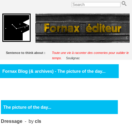
Sentence to think about :
Toute une vie à raconter des conneries pour oublier le
temps.
Soulignac
Fornax Blog (& archives) - The picture of the day...
The picture of the day...
Dressage
- by
cls