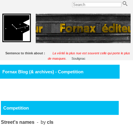
Sentence to think about :
La vérité la plus nue est souvent celle qui porte le plus
de masques.
Soulignac
Fornax Blog (& archives) - Competition
Competition
Street's names
- by
cls