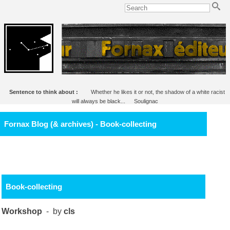
Sentence to think about :
Whether he likes it or not, the shadow of a white racist
will always be black...
Soulignac
Fornax Blog (& archives) - Book-collecting
Book-collecting
Workshop
- by
cls