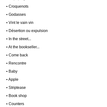
•
Croquenots
•
Godasses
•
Vint le vain vin
•
Désertion ou expulsion
•
In the street...
•
At the bookseller...
•
Come back
•
Rencontre
•
Baby
•
Apple
•
Striptease
•
Book shop
•
Counters