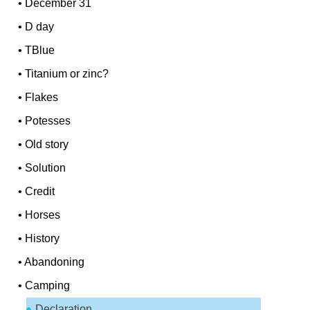
•
December 31
•
D day
•
TBlue
•
Titanium or zinc?
•
Flakes
•
Potesses
•
Old story
•
Solution
•
Credit
•
Horses
•
History
•
Abandoning
•
Camping
Declaration