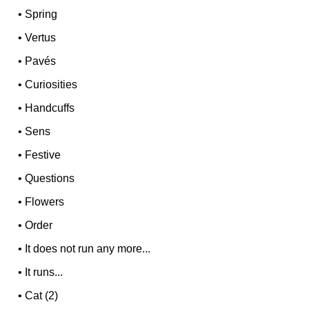
•
Spring
•
Vertus
•
Pavés
•
Curiosities
•
Handcuffs
•
Sens
•
Festive
•
Questions
•
Flowers
•
Order
•
It does not run any more...
•
It runs...
•
Cat (2)