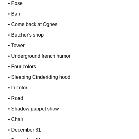
•
Pose
•
Ban
•
Come back at Ognes
•
Butcher's shop
•
Tower
•
Underground french humor
•
Four colors
•
Sleeping Cinderiding hood
•
In color
•
Road
•
Shadow puppet show
•
Chair
•
December 31