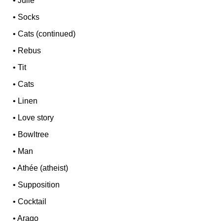
•
Julie
•
Socks
•
Cats (continued)
•
Rebus
•
Tit
•
Cats
•
Linen
•
Love story
•
Bowltree
•
Man
•
Athée (atheist)
•
Supposition
•
Cocktail
•
Arago