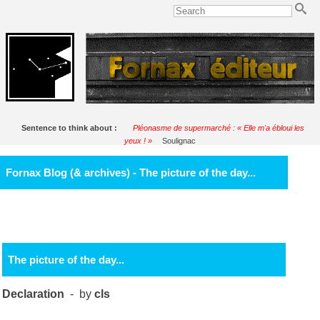
Sentence to think about :
Pléonasme de supermarché : « Elle m'a ébloui les
yeux ! »
Soulignac
Fornax Blog (& archives) - The picture of the day...
The picture of the day...
Declaration
- by
cls