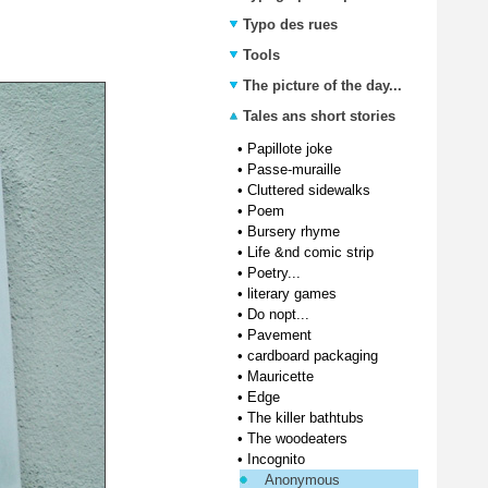
Typo des rues
Tools
The picture of the day...
Tales ans short stories
•
Papillote joke
•
Passe-muraille
•
Cluttered sidewalks
•
Poem
•
Bursery rhyme
•
Life &nd comic strip
•
Poetry...
•
literary games
•
Do nopt...
•
Pavement
•
cardboard packaging
•
Mauricette
•
Edge
•
The killer bathtubs
•
The woodeaters
•
Incognito
Anonymous