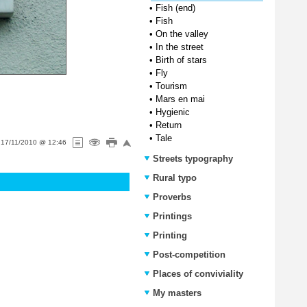
•
Fish (end)
•
Fish
•
On the valley
•
In the street
•
Birth of stars
•
Fly
•
Tourism
•
Mars en mai
•
Hygienic
•
Return
•
Tale
n
17/11/2010 @ 12:46
Streets typography
Rural typo
Proverbs
Printings
Printing
Post-competition
Places of conviviality
My masters