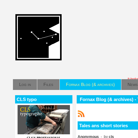
It look
Log in
Files
Fornax Blog (& archives)
News
CLS typo
Fornax Blog (& archives) - 
Tales ans short stories
Anonymous
- by
cls
CLS'S PROFESSIONAL