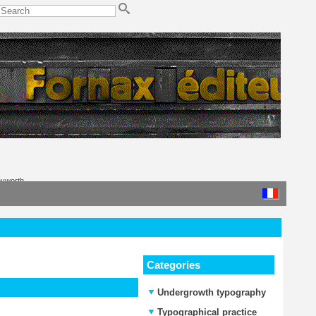
nyworth
Categories
Undergrowth typography
Typographical practice