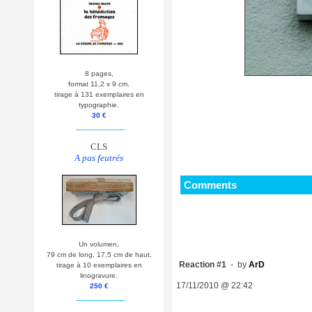
8 pages,
format 11,2 x 9 cm.
tirage à 131 exemplaires en
typographie.
30 €
__________
CLS
A pas feutrés
Comments
Un volumen,
79 cm de long, 17,5 cm de haut.
Reaction #1
- by
ArD
tirage à 10 exemplaires en
linogravure.
17/11/2010 @ 22:42
250 €
__________