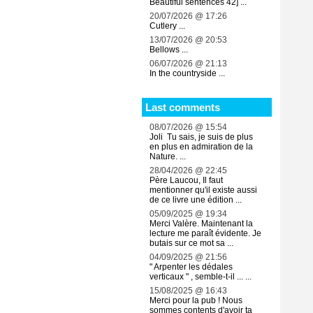
Beautiful sentences 42] ...
20/07/2026 @ 17:26
Cutlery ...
13/07/2026 @ 20:53
Bellows ...
06/07/2026 @ 21:13
In the countryside ...
Last comments
08/07/2026 @ 15:54
Joli Tu sais, je suis de plus
en plus en admiration de la
Nature. ...
28/04/2026 @ 22:45
Père Laucou, Il faut
mentionner qu'il existe aussi
de ce livre une édition ...
05/09/2025 @ 19:34
Merci Valère. Maintenant la
lecture me paraît évidente. Je
butais sur ce mot sa ...
04/09/2025 @ 21:56
" Arpenter les dédales
verticaux " , semble-t-il ... ...
15/08/2025 @ 16:43
Merci pour la pub ! Nous
sommes contents d'avoir ta