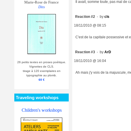
Il avait, somme toute, pas mal de c
Marie-Rose de France
Dits
Reaction #2
- by
cls
18/11/2010 @ 08:15
C'est de la capitale possessive et ex
Reaction #3
- by
ArD
18/11/2010 @ 16:04
26 petits textes en proses poétique.
Vignettes de CLS.
tirage à 120 exemplaires en
Ah mais j'y vois de la majuscule, mo
typographie au plomb.
60 €
Traveling workshops
Children's workshops