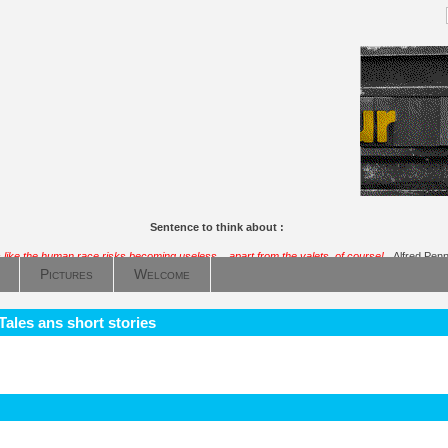
Sentence to think about :
s like the human race risks becoming useless... apart from the valets, of course!
Alfred Pen
Pictures
Welcome
Tales ans short stories