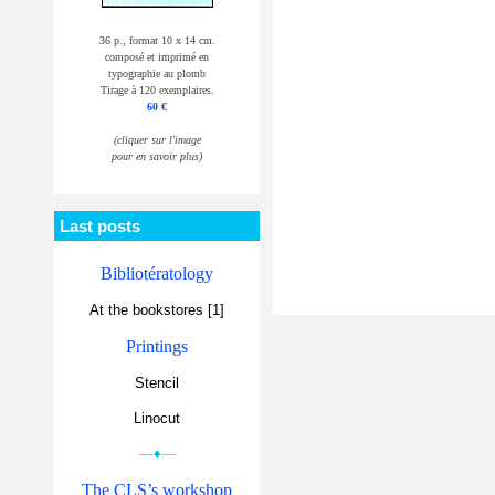
36 p., format 10 x 14 cm.
composé et imprimé en
typographie au plomb
Tirage à 120 exemplaires.
60 €
(cliquer sur l'image
pour en savoir plus)
Last posts
Bibliotératology
At the bookstores [1]
Printings
Stencil
Linocut
—♦—
The CLS’s workshop