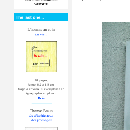
WEBSITE
The last one...
L’homme au coin
La vie...
10 pages,
format 8,5 x 8,5 cm.
tirage à environ 30 exemplaires en
typographie au plomb.
H. C.
__________
Thomas Braun
La Bénédiction
des fromages