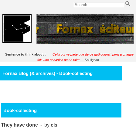
Sentence to think about :
Celui qui ne parle que de ce qu'il connaît perd à chaque
fois une occasion de se taire.
Soulignac
Fornax Blog (& archives) - Book-collecting
Book-collecting
They have done
- by
cls