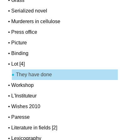
•
Grass
•
Serialized novel
•
Murderers in cellulose
•
Press office
•
Picture
•
Binding
•
Lot [4]
They have done
•
Workshop
•
L'Instituteur
•
Wishes 2010
•
Paresse
•
Literature in fields [2]
•
Lexicography