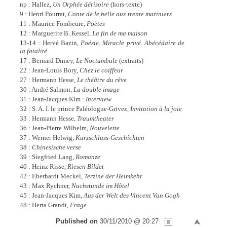
np : Hallez,
Un Orphée dérisoire
(hors-texte)
9 : Henri Pourrat,
Conte de le belle aux trente mariniers
11 : Maurice Fombeure,
Poètes
12 : Marguerite B. Kessel,
La fin de ma maison
13-14 : Hervé Bazin,
Poésie. Miracle privé. Abécédaire de
la fatalité.
17 : Bernard Dimey,
Le Noctambule
(extraits)
22 : Jean-Louis Bory,
Chez le coiffeur
27 : Hermann Hesse,
Le théâtre du rêve
30 : André Salmon,
La double image
31 : Jean-Jacques Kim :
Interview
32 : S. A. I. le prince Paléologue-Grivez,
Invitation à la joie
33 : Hermann Hesse,
Traumtheater
36 : Jean-Pierre Wilhelm,
Nouvelette
37 : Werner Helwig,
Kurzschluss-Geschichten
38 :
Chinesische verse
39 : Siegfried Lang,
Romanze
40 : Heinz Risse,
Riesen Bildet
42 : Eberhardt Meckel,
Terzine der Heimkehr
43 : Max Rychner,
Nachstunde im Hôtel
45 : Jean-Jacques Kim,
Aus der Welt des Vincent Van Gogh
48 : Herta Grandt,
Frage
Published on
30/11/2010 @ 20:27