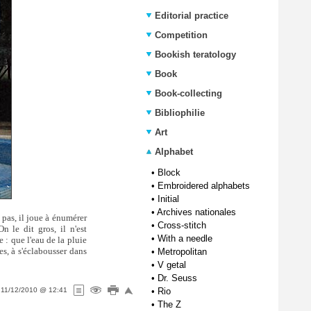
Editorial practice
Competition
Bookish teratology
Book
Book-collecting
Bibliophilie
Art
Alphabet
•
Block
•
Embroidered alphabets
•
Initial
•
Archives nationales
e pas, il joue à énumérer
•
Cross-stitch
n le dit gros, il n'est
•
With a needle
e : que l'eau de la pluie
es, à s'éclabousser dans
•
Metropolitan
•
V getal
•
Dr. Seuss
n
11/12/2010 @ 12:41
•
Rio
•
The Z