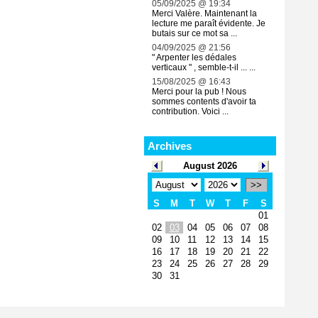
05/09/2025 @ 19:34
Merci Valère. Maintenant la
lecture me paraît évidente. Je
butais sur ce mot sa ...
04/09/2025 @ 21:56
" Arpenter les dédales
verticaux " , semble-t-il ... ...
15/08/2025 @ 16:43
Merci pour la pub ! Nous
sommes contents d'avoir ta
contribution. Voici ...
Archives
August 2026
>>
S
M
T
W
T
F
S
01
02
03
04
05
06
07
08
09
10
11
12
13
14
15
16
17
18
19
20
21
22
23
24
25
26
27
28
29
30
31