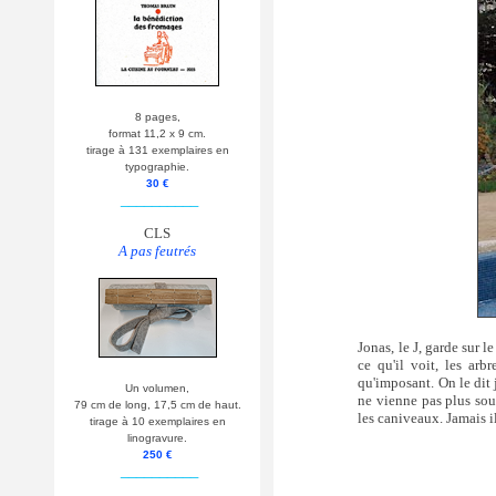
8 pages,
format 11,2 x 9 cm.
tirage à 131 exemplaires en
typographie.
30 €
__________
CLS
A pas feutrés
Jonas, le J, garde sur l
ce qu'il voit, les arb
qu'imposant. On le dit j
Un volumen,
ne vienne pas plus souv
79 cm de long, 17,5 cm de haut.
les caniveaux. Jamais il
tirage à 10 exemplaires en
linogravure.
250 €
__________