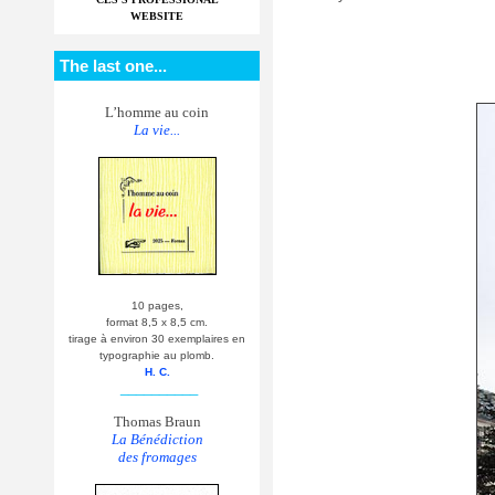
WEBSITE
The last one...
L’homme au coin
La vie...
10 pages,
format 8,5 x 8,5 cm.
tirage à environ 30 exemplaires en
typographie au plomb.
H. C.
__________
Thomas Braun
La Bénédiction
des fromages