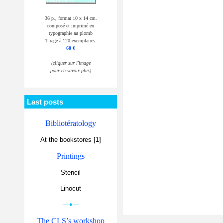
36 p., format 10 x 14 cm.
composé et imprimé en
typographie au plomb
Tirage à 120 exemplaires.
60 €
(cliquer sur l'image
pour en savoir plus)
Last posts
Bibliotératology
At the bookstores [1]
Printings
Stencil
Linocut
—♦—
The CLS’s workshop