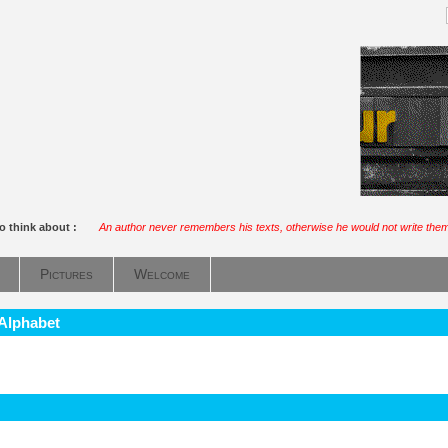
o think about :
An author never remembers his texts, otherwise he would not write them
Pictures
Welcome
 Alphabet