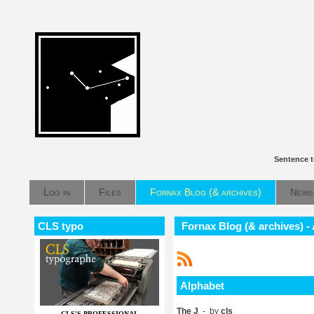
Sentence t
Log in
Files
Fornax Blog (& archives)
News
CLS typo
Fornax Blog (& archives) -
Alphabet
The J
- by
cls
CLS'S PROFESSIONAL