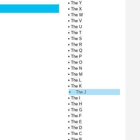
•
The Y
•
The X
•
The W
•
The V
•
The U
•
The T
•
The S
•
The R
•
The Q
•
The P
•
The O
•
The N
•
The M
•
The L
•
The K
The J
•
The I
•
The H
•
The G
•
The F
•
The E
•
The D
•
The C
•
The B