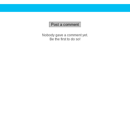
Post a comment
Nobody gave a comment yet.
Be the first to do so!