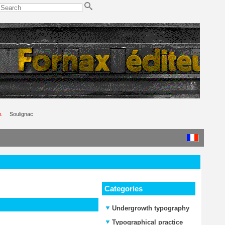
.
Soulignac
Categories
Undergrowth typography
Typographical practice