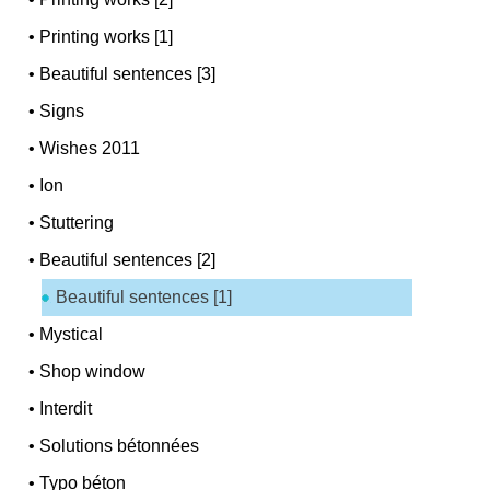
•
Printing works [1]
•
Beautiful sentences [3]
•
Signs
•
Wishes 2011
•
Ion
•
Stuttering
•
Beautiful sentences [2]
Beautiful sentences [1]
•
Mystical
•
Shop window
•
Interdit
•
Solutions bétonnées
•
Typo béton