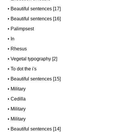
•
Beautiful sentences [17]
•
Beautiful sentences [16]
•
Palimpsest
•
In
•
Rhesus
•
Vegetal typography [2]
•
To dot the i's
•
Beautiful sentences [15]
•
Military
•
Cedilla
•
Military
•
Military
•
Beautiful sentences [14]