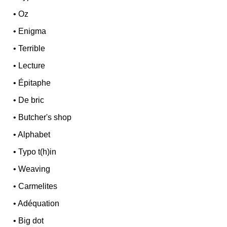
•
Oz
•
Enigma
•
Terrible
•
Lecture
•
Épitaphe
•
De bric
•
Butcher's shop
•
Alphabet
•
Typo t(h)in
•
Weaving
•
Carmelites
•
Adéquation
•
Big dot