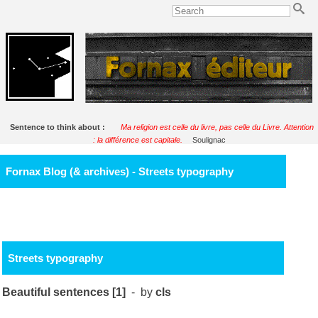
Sentence to think about :
Ma religion est celle du livre, pas celle du Livre. Attention
: la différence est capitale.
Soulignac
Fornax Blog (& archives) - Streets typography
Streets typography
Beautiful sentences [1]
- by
cls