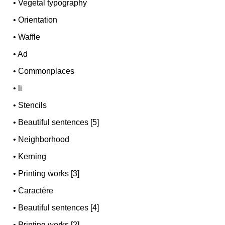
•
Vegetal typography
•
Orientation
•
Waffle
•
Ad
•
Commonplaces
•
li
•
Stencils
•
Beautiful sentences [5]
•
Neighborhood
•
Kerning
•
Printing works [3]
•
Caractère
•
Beautiful sentences [4]
•
Printing works [2]