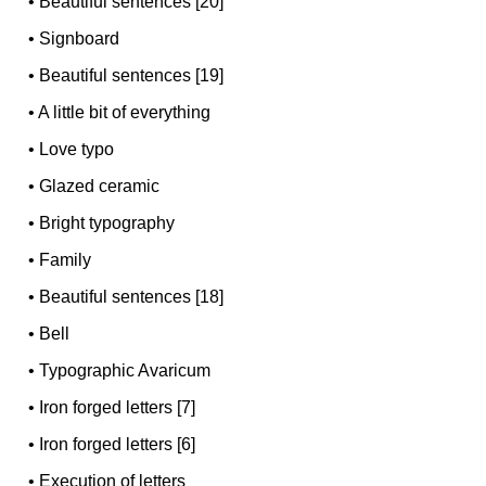
•
Beautiful sentences [20]
•
Signboard
•
Beautiful sentences [19]
•
A little bit of everything
•
Love typo
•
Glazed ceramic
•
Bright typography
•
Family
•
Beautiful sentences [18]
•
Bell
•
Typographic Avaricum
•
Iron forged letters [7]
•
Iron forged letters [6]
•
Execution of letters