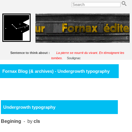
Sentence to think about :
La pierre se nourrit du vivant. En témoignent les
tombes.
Soulignac
Fornax Blog (& archives) - Undergrowth typography
Undergrowth typography
Begining
- by
cls