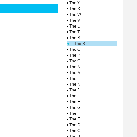
•
The Y
•
The X
•
The W
•
The V
•
The U
•
The T
•
The S
The R
•
The Q
•
The P
•
The O
•
The N
•
The M
•
The L
•
The K
•
The J
•
The I
•
The H
•
The G
•
The F
•
The E
•
The D
•
The C
•
The B