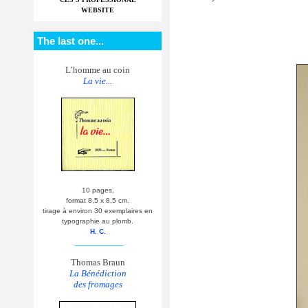
WEBSITE
The last one...
L’homme au coin
La vie...
10 pages,
format 8,5 x 8,5 cm.
tirage à environ 30 exemplaires en
typographie au plomb.
H. C.
__________
Thomas Braun
La Bénédiction
des fromages