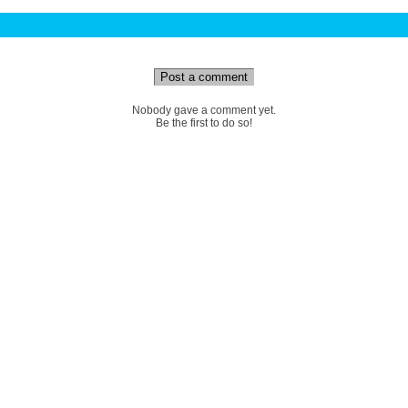
Post a comment
Nobody gave a comment yet.
Be the first to do so!