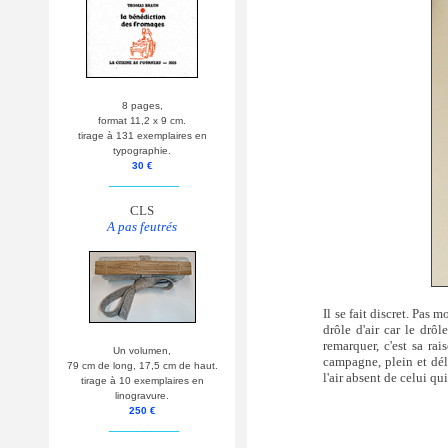
8 pages,
format 11,2 x 9 cm.
tirage à 131 exemplaires en
typographie.
30 €
__________
CLS
A pas feutrés
Il se fait discret. Pas m
drôle d'air car le drôl
remarquer, c'est sa ra
Un volumen,
campagne, plein et déli
79 cm de long, 17,5 cm de haut.
l'air absent de celui qu
tirage à 10 exemplaires en
linogravure.
250 €
__________