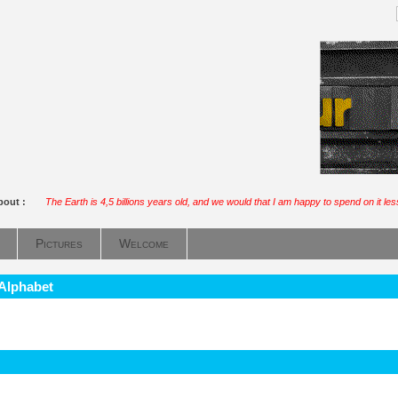
about :
The Earth is 4,5 billions years old, and we would that I am happy to spend on it le
Pictures
Welcome
 Alphabet