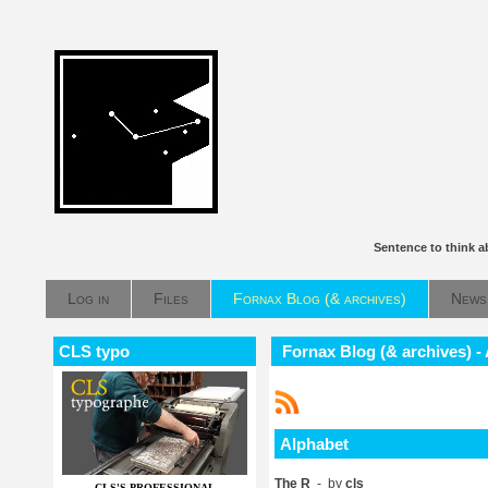
Sentence to think 
Log in
Files
Fornax Blog (& archives)
News
CLS typo
Fornax Blog (& archives) -
Alphabet
The R
- by
cls
CLS'S PROFESSIONAL