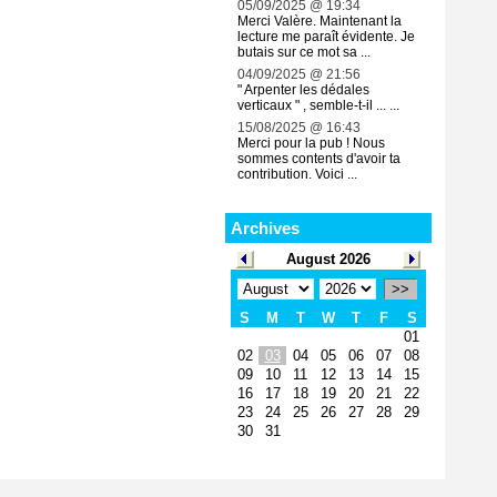
05/09/2025 @ 19:34
Merci Valère. Maintenant la
lecture me paraît évidente. Je
butais sur ce mot sa ...
04/09/2025 @ 21:56
" Arpenter les dédales
verticaux " , semble-t-il ... ...
15/08/2025 @ 16:43
Merci pour la pub ! Nous
sommes contents d'avoir ta
contribution. Voici ...
Archives
August 2026
>>
S
M
T
W
T
F
S
01
02
03
04
05
06
07
08
09
10
11
12
13
14
15
16
17
18
19
20
21
22
23
24
25
26
27
28
29
30
31