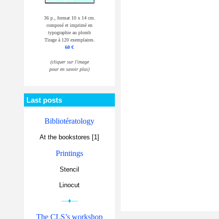
36 p., format 10 x 14 cm.
composé et imprimé en
typographie au plomb
Tirage à 120 exemplaires.
60 €
(cliquer sur l'image
pour en savoir plus)
Last posts
Bibliotératology
At the bookstores [1]
Printings
Stencil
Linocut
—♦—
The CLS’s workshop