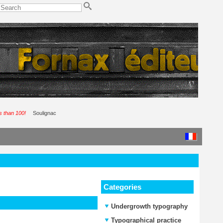
ss than 100!
Soulignac
Categories
Undergrowth typography
Typographical practice