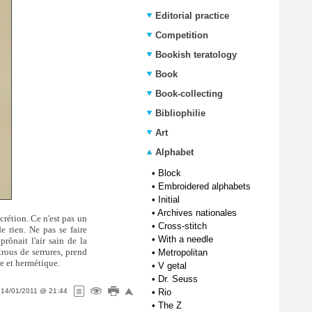
Editorial practice
Competition
Bookish teratology
Book
Book-collecting
Bibliophilie
Art
Alphabet
•
Block
•
Embroidered alphabets
•
Initial
•
Archives nationales
iscrétion. Ce n'est pas un
•
Cross-stitch
de rien. Ne pas se faire
•
With a needle
rônait l'air sain de la
trous de serrures, prend
•
Metropolitan
te et hermétique.
•
V getal
•
Dr. Seuss
n
14/01/2011 @ 21:44
•
Rio
•
The Z