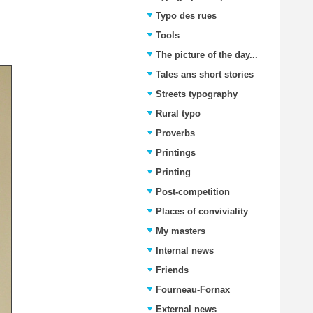
Typo des rues
Tools
The picture of the day...
Tales ans short stories
Streets typography
Rural typo
Proverbs
Printings
Printing
Post-competition
Places of conviviality
My masters
Internal news
Friends
Fourneau-Fornax
External news