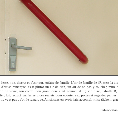
odeste, non, discret et c'est tout. Affaire de famille. L'air de famille de l'R, c'est la d
e d'air se remarque, c'est plutôt un air de rien, un air de ne pas y toucher, mine 
ison de vivre, son
credo
. Son grand-père était courant d'R ; son père, Tibulle R, p
é ; lui, recruté par les services secrets pour écouter aux portes et regarder par les 
i ne veut pas qu'on le remarque. Ainsi, sans en avoir l'air, accomplit-il sa tâche ingra
Published o