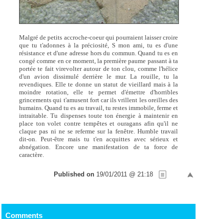
Malgré de petits accroche-coeur qui pourraient laisser croire
que tu t'adonnes à la préciosité, S mon ami, tu es d'une
résistance et d'une adresse hors du commun. Quand tu es en
congé comme en ce moment, la première paume passant à ta
portée te fait virevolter autour de ton clou, comme l'hélice
d'un avion dissimulé derrière le mur. La rouille, tu la
revendiques. Elle te donne un statut de vieillard mais à la
moindre rotation, elle te permet d'émettre d'horribles
grincements qui t'amusent fort car ils vrillent les oreilles des
humains. Quand tu es au travail, tu restes immobile, ferme et
intraitable. Tu dispenses toute ton énergie à maintenir en
place ton volet contre tempêtes et ouragans afin qu'il ne
claque pas ni ne se referme sur la fenêtre. Humble travail
dit-on. Peut-être mais tu t'en acquittes avec sérieux et
abnégation. Encore une manifestation de ta force de
caractère.
Published on
19/01/2011 @ 21:18
Comments