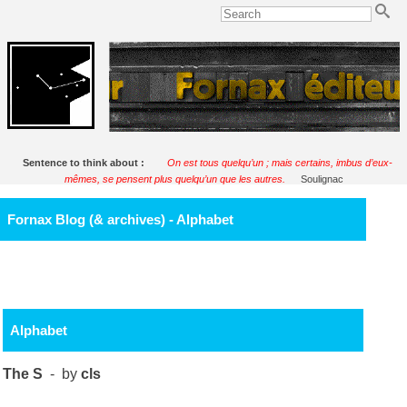
Sentence to think about :
On est tous quelqu’un ; mais certains, imbus d’eux-
mêmes, se pensent plus quelqu’un que les autres.
Soulignac
Fornax Blog (& archives) - Alphabet
Alphabet
The S
- by
cls