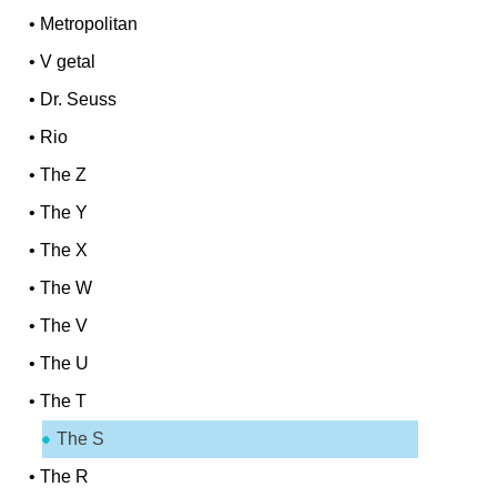
•
Metropolitan
•
V getal
•
Dr. Seuss
•
Rio
•
The Z
•
The Y
•
The X
•
The W
•
The V
•
The U
•
The T
The S
•
The R