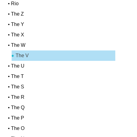
•
Rio
•
The Z
•
The Y
•
The X
•
The W
The V
•
The U
•
The T
•
The S
•
The R
•
The Q
•
The P
•
The O