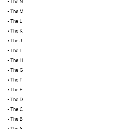
•
The N
•
The M
•
The L
•
The K
•
The J
•
The I
•
The H
•
The G
•
The F
•
The E
•
The D
•
The C
•
The B
•
The A