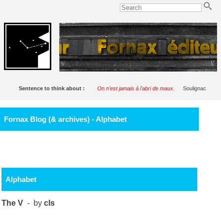
Sentence to think about :
On n'est jamais à l'abri de maux.
Soulignac
Fornax Blog (& archives) - Alphabet
Alphabet
The V
- by
cls