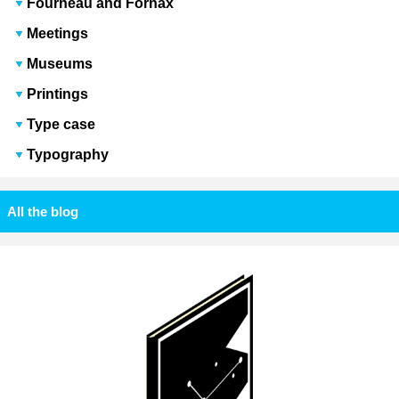
Fourneau and Fornax
Meetings
Museums
Printings
Type case
Typography
All the blog