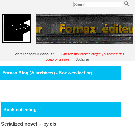
Sentence to think about :
Laissez-moi crever intègre, j'ai horreur des
compromissions.
Soulignac
Fornax Blog (& archives) - Book-collecting
Book-collecting
Serialized novel
- by
cls