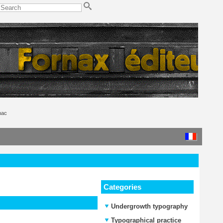
nac
Categories
Undergrowth typography
Typographical practice