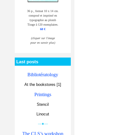
36 p., format 10 x 14 cm.
composé et imprimé en
typographie au plomb
Tirage à 120 exemplaires.
60 €
(cliquer sur l'image
pour en savoir plus)
Last posts
Bibliotératology
At the bookstores [1]
Printings
Stencil
Linocut
—♦—
The CLS’s workshop