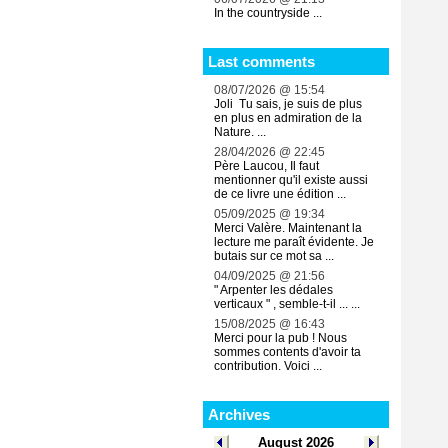
In the countryside ...
Last comments
08/07/2026 @ 15:54
Joli Tu sais, je suis de plus
en plus en admiration de la
Nature. ...
28/04/2026 @ 22:45
Père Laucou, Il faut
mentionner qu'il existe aussi
de ce livre une édition ...
05/09/2025 @ 19:34
Merci Valère. Maintenant la
lecture me paraît évidente. Je
butais sur ce mot sa ...
04/09/2025 @ 21:56
" Arpenter les dédales
verticaux " , semble-t-il ... ...
15/08/2025 @ 16:43
Merci pour la pub ! Nous
sommes contents d'avoir ta
contribution. Voici ...
Archives
August 2026