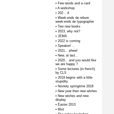
•
Few words and a card
•
A workshop
•
202... 4
•
Week-ends de reliure,
week-ends de typographie
•
Two new books
•
2023, why not?
•
JEMA
•
2022 is coming
•
Speaker! ...
•
2021... phew!
•
New, at last...
•
2020... and you would like
we are happy ?
•
Some lectures (in french)
by CLS
•
2019 begins with a little
stupidity
•
Novlety springtime 2018
•
New year then new wishes
•
New wishes and new
display
•
Easter 2013
•
Mist