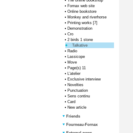
•
The online bookshop
•
Fornax web site
•
Online bookstore
•
Monkey and riverhorse
•
Printing works [7]
•
Demonstration
•
Cro
•
2 birds 1 stone
Talkative
•
Radio
•
Lassicope
•
Move
•
Page(s) 11
•
L'atelier
•
Exclusive interview
•
Novelties
•
Punctuation
•
Sens continu
•
Card
•
New article
Friends
Fourneau-Fornax
External news