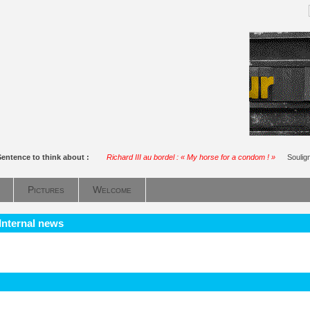
Sentence to think about :
Richard III au bordel : « My horse for a condom ! »
Soulig
Pictures
Welcome
 Internal news