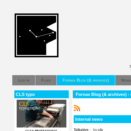
Log in
Files
Fornax Blog (& archives)
News
CLS typo
Fornax Blog (& archives) -
Internal news
Talkative
- by
cls
CLS'S PROFESSIONAL