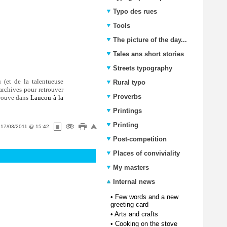
Typo des rues
Tools
The picture of the day...
Tales ans short stories
Streets typography
u (et de la talentueuse
Rural typo
 archives pour retrouver
Proverbs
trouve dans
Laucou à la
Printings
Printing
n
17/03/2011 @ 15:42
Post-competition
Places of conviviality
My masters
Internal news
•
Few words and a new
greeting card
•
Arts and crafts
•
Cooking on the stove