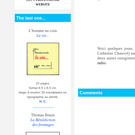
WEBSITE
The last one...
L’homme au coin
La vie...
Voici quelques jours, 
Catherine Chauvel) sur 
deux autres enregistre
radio
.
10 pages,
format 8,5 x 8,5 cm.
Comments
tirage à environ 30 exemplaires en
typographie au plomb.
H. C.
__________
Thomas Braun
La Bénédiction
des fromages