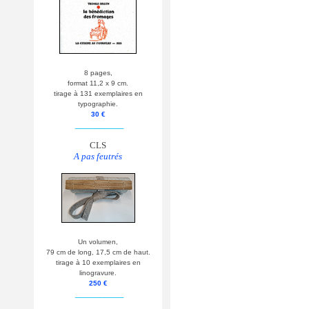
8 pages,
format 11,2 x 9 cm.
tirage à 131 exemplaires en
typographie.
30 €
__________
CLS
A pas feutrés
Un volumen,
79 cm de long, 17,5 cm de haut.
tirage à 10 exemplaires en
linogravure.
250 €
__________