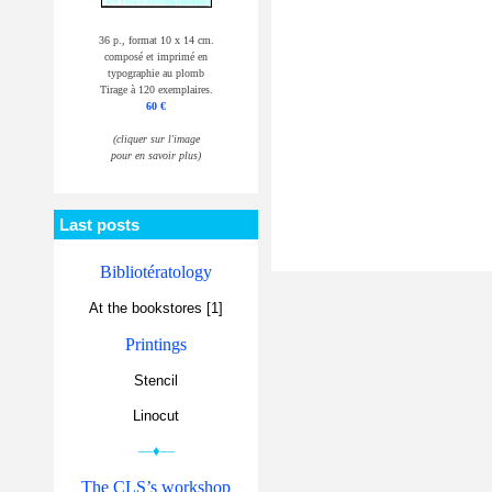
36 p., format 10 x 14 cm.
composé et imprimé en
typographie au plomb
Tirage à 120 exemplaires.
60 €
(cliquer sur l'image
pour en savoir plus)
Last posts
Bibliotératology
At the bookstores [1]
Printings
Stencil
Linocut
—♦—
The CLS’s workshop