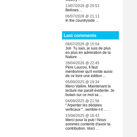
13/07/2026 @ 20:53
Bellows ...
06/07/2026 @ 21:13
In the countryside ...
Last comments
08/07/2026 @ 15:54
Joli Tu sais, je suis de plus
en plus en admiration de la
Nature. ...
28/04/2026 @ 22:45
Père Laucou, Il faut
mentionner qu'il existe aussi
de ce livre une édition ...
05/09/2025 @ 19:34
Merci Valère. Maintenant la
lecture me paraît évidente. Je
butais sur ce mot sa ...
04/09/2025 @ 21:56
" Arpenter les dédales
verticaux " , semble-t-il ... ...
15/08/2025 @ 16:43
Merci pour la pub ! Nous
sommes contents d'avoir ta
contribution. Voici ...