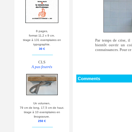
8 pages,
format 11,2 x 9 cm.
Par temps de crise, il
tirage à 131 exemplaires en
bientôt ouvrir un co
typographie.
30 €
connaissances. Pour ce f
__________
CLS
A pas feutrés
Comments
Un volumen,
79 cm de long, 17,5 cm de haut.
tirage à 10 exemplaires en
linogravure.
250 €
__________