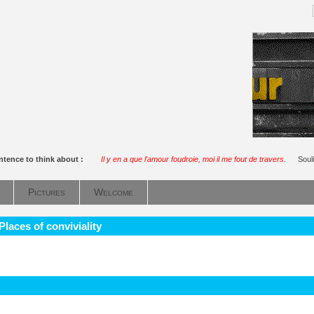
ntence to think about :
Il y en a que l'amour foudroie, moi il me fout de travers.
Soul
Pictures
Welcome
Places of conviviality