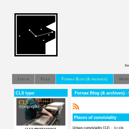
Se
Log in
Files
Fornax Blog (& archives)
News
CLS typo
Fornax Blog (& archives) - 
Places of conviviality
Urban conviviality [13]
- by
cls
CLS'S PROFESSIONAL