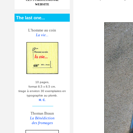
WEBSITE
The last one...
L’homme au coin
La vie...
10 pages,
format 8,5 x 8,5 cm.
tirage à environ 30 exemplaires en
typographie au plomb.
H. C.
__________
Thomas Braun
La Bénédiction
des fromages