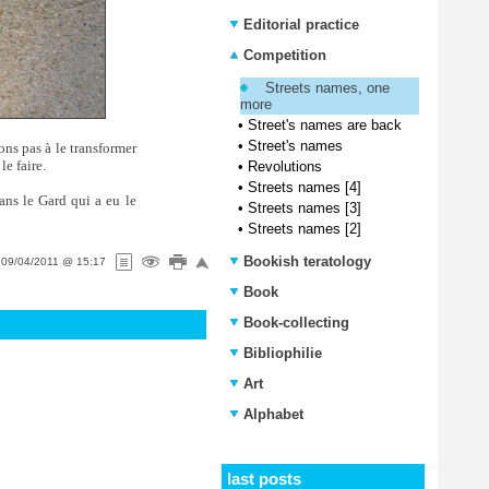
Editorial practice
Competition
Streets names, one
more
•
Street's names are back
•
Street's names
ons pas à le transformer
e faire.
•
Revolutions
•
Streets names [4]
ans le Gard qui a eu le
•
Streets names [3]
•
Streets names [2]
Bookish teratology
n
09/04/2011 @ 15:17
Book
Book-collecting
Bibliophilie
Art
Alphabet
last posts