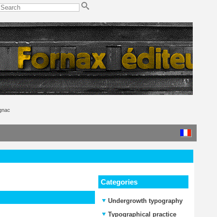
ignac
Categories
Undergrowth typography
Typographical practice