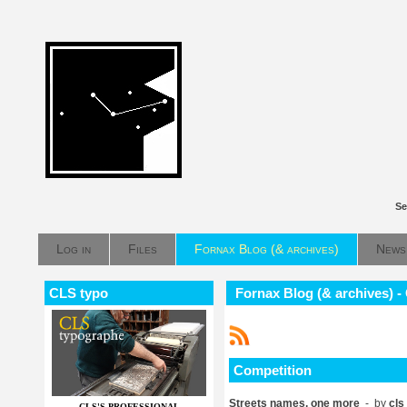
Se
Log in
Files
Fornax Blog (& archives)
News
CLS typo
Fornax Blog (& archives) -
Competition
Streets names, one more
- by
cls
CLS'S PROFESSIONAL