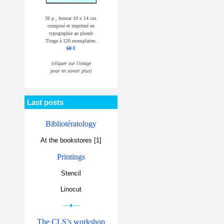
36 p., format 10 x 14 cm.
composé et imprimé en
typographie au plomb
Tirage à 120 exemplaires.
60 €
(cliquer sur l'image
pour en savoir plus)
Last posts
Bibliotératology
At the bookstores [1]
Printings
Stencil
Linocut
—♦—
The CLS’s workshop