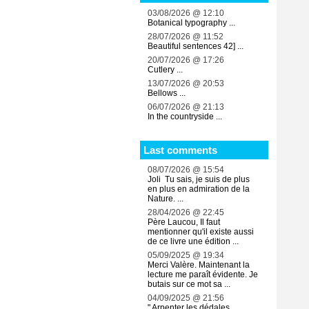
03/08/2026 @ 12:10
Botanical typography ...
28/07/2026 @ 11:52
Beautiful sentences 42] ...
20/07/2026 @ 17:26
Cutlery ...
13/07/2026 @ 20:53
Bellows ...
06/07/2026 @ 21:13
In the countryside ...
Last comments
08/07/2026 @ 15:54
Joli Tu sais, je suis de plus
en plus en admiration de la
Nature. ...
28/04/2026 @ 22:45
Père Laucou, Il faut
mentionner qu'il existe aussi
de ce livre une édition ...
05/09/2025 @ 19:34
Merci Valère. Maintenant la
lecture me paraît évidente. Je
butais sur ce mot sa ...
04/09/2025 @ 21:56
" Arpenter les dédales