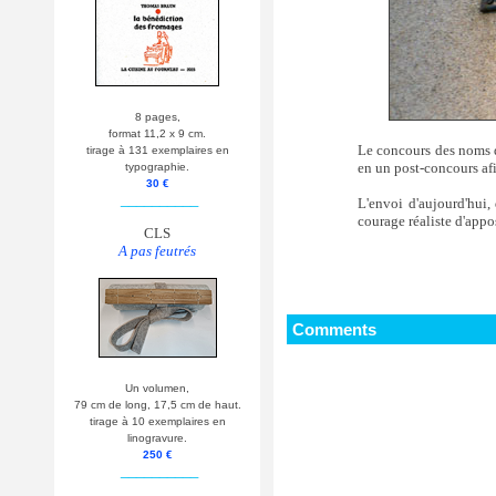
8 pages,
format 11,2 x 9 cm.
Le concours des noms de
tirage à 131 exemplaires en
en un post-concours afi
typographie.
30 €
__________
L'envoi d'aujourd'hui,
courage réaliste d'appo
CLS
A pas feutrés
Comments
Un volumen,
79 cm de long, 17,5 cm de haut.
tirage à 10 exemplaires en
linogravure.
250 €
__________