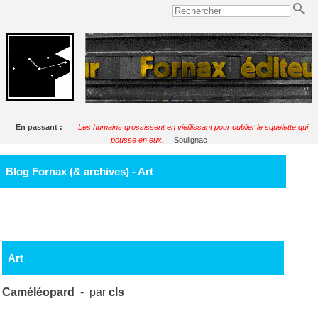
En passant :
Les humains grossissent en vieillissant pour oublier le squelette qui
pousse en eux.
Soulignac
Blog Fornax (& archives) - Art
Art
Caméléopard
- par
cls