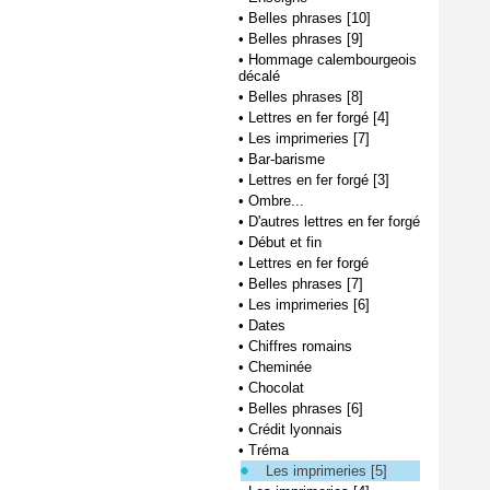
•
Belles phrases [10]
•
Belles phrases [9]
•
Hommage calembourgeois
décalé
•
Belles phrases [8]
•
Lettres en fer forgé [4]
•
Les imprimeries [7]
•
Bar-barisme
•
Lettres en fer forgé [3]
•
Ombre...
•
D'autres lettres en fer forgé
•
Début et fin
•
Lettres en fer forgé
•
Belles phrases [7]
•
Les imprimeries [6]
•
Dates
•
Chiffres romains
•
Cheminée
•
Chocolat
•
Belles phrases [6]
•
Crédit lyonnais
•
Tréma
Les imprimeries [5]