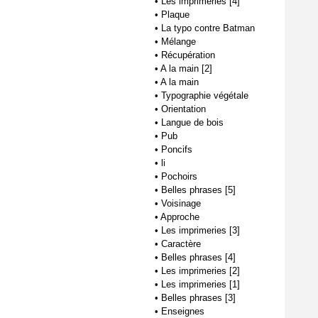
•
Les imprimeries [4]
•
Plaque
•
La typo contre Batman
•
Mélange
•
Récupération
•
A la main [2]
•
A la main
•
Typographie végétale
•
Orientation
•
Langue de bois
•
Pub
•
Poncifs
•
li
•
Pochoirs
•
Belles phrases [5]
•
Voisinage
•
Approche
•
Les imprimeries [3]
•
Caractère
•
Belles phrases [4]
•
Les imprimeries [2]
•
Les imprimeries [1]
•
Belles phrases [3]
•
Enseignes