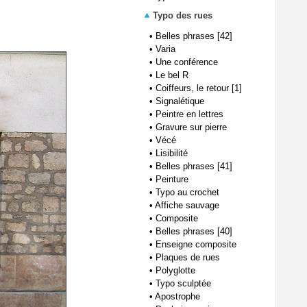
Typo des rues
•
Belles phrases [42]
•
Varia
•
Une conférence
•
Le bel R
•
Coiffeurs, le retour [1]
•
Signalétique
•
Peintre en lettres
•
Gravure sur pierre
•
Vécé
•
Lisibilité
•
Belles phrases [41]
•
Peinture
•
Typo au crochet
•
Affiche sauvage
•
Composite
•
Belles phrases [40]
•
Enseigne composite
•
Plaques de rues
•
Polyglotte
•
Typo sculptée
•
Apostrophe