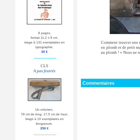
8 pages,
format 11,2 x 9 cm.
Comment trouver une rue
tirage à 131 exemplaires en
en plomb et de petit ma
typographie.
au plomb ! » Nous ne s
30 €
__________
CLS
A pas feutrés
Commentaires
Un volumen,
79 cm de long, 17,5 cm de haut.
tirage à 10 exemplaires en
linogravure.
250 €
__________