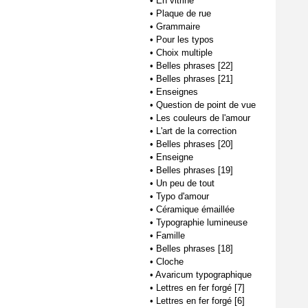
•
En vitrine
•
Plaque de rue
•
Grammaire
•
Pour les typos
•
Choix multiple
•
Belles phrases [22]
•
Belles phrases [21]
•
Enseignes
•
Question de point de vue
•
Les couleurs de l'amour
•
L'art de la correction
•
Belles phrases [20]
•
Enseigne
•
Belles phrases [19]
•
Un peu de tout
•
Typo d'amour
•
Céramique émaillée
•
Typographie lumineuse
•
Famille
•
Belles phrases [18]
•
Cloche
•
Avaricum typographique
•
Lettres en fer forgé [7]
•
Lettres en fer forgé [6]