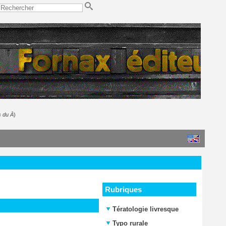
s du Ā
)
Rubriques
Tératologie livresque
Typo rurale