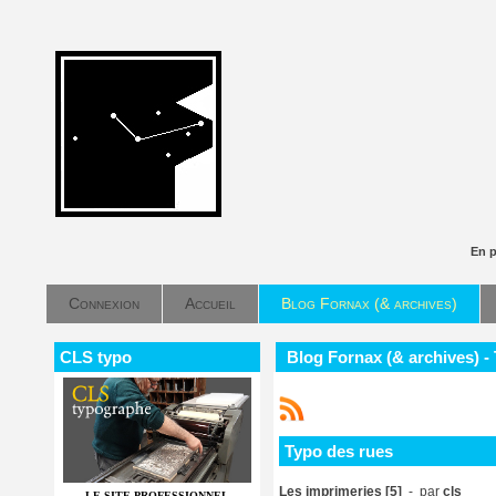
En 
Connexion
Accueil
Blog Fornax (& archives)
CLS typo
Blog Fornax (& archives) -
Typo des rues
Les imprimeries [5]
- par
cls
LE SITE PROFESSIONNEL