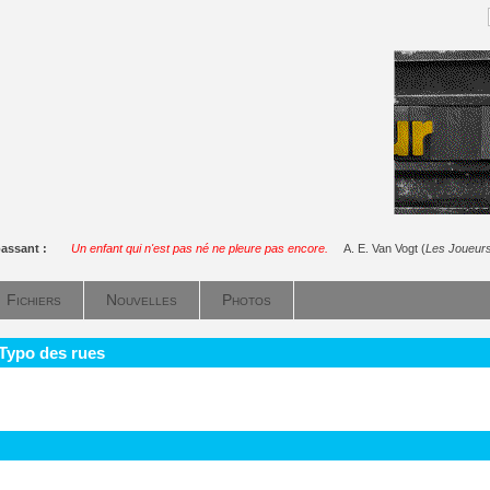
passant :
Un enfant qui n'est pas né ne pleure pas encore.
A. E. Van Vogt (
Les Joueur
Fichiers
Nouvelles
Photos
 Typo des rues