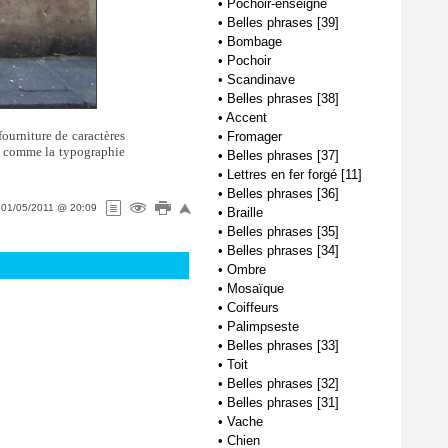
•
Pochoir-enseigne
•
Belles phrases [39]
•
Bombage
•
Pochoir
•
Scandinave
•
Belles phrases [38]
•
Accent
fourniture de caractères
•
Fromager
... comme la typographie
•
Belles phrases [37]
•
Lettres en fer forgé [11]
•
Belles phrases [36]
e
01/05/2011 @ 20:09
•
Braille
•
Belles phrases [35]
•
Belles phrases [34]
•
Ombre
•
Mosaïque
•
Coiffeurs
•
Palimpseste
•
Belles phrases [33]
•
Toit
•
Belles phrases [32]
•
Belles phrases [31]
•
Vache
•
Chien