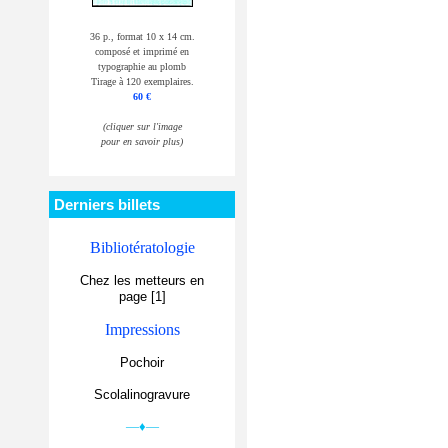
36 p., format 10 x 14 cm.
composé et imprimé en
typographie au plomb
Tirage à 120 exemplaires.
60 €
(cliquer sur l'image
pour en savoir plus)
Derniers billets
Bibliotératologie
Chez les metteurs en
page [1]
Impressions
Pochoir
Scolalinogravure
—♦—