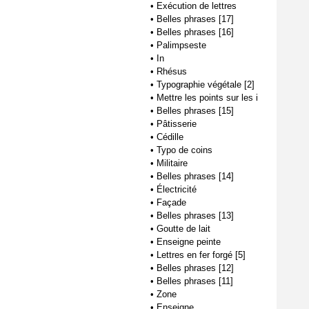
•
Exécution de lettres
•
Belles phrases [17]
•
Belles phrases [16]
•
Palimpseste
•
In
•
Rhésus
•
Typographie végétale [2]
•
Mettre les points sur les i
•
Belles phrases [15]
•
Pâtisserie
•
Cédille
•
Typo de coins
•
Militaire
•
Belles phrases [14]
•
Électricité
•
Façade
•
Belles phrases [13]
•
Goutte de lait
•
Enseigne peinte
•
Lettres en fer forgé [5]
•
Belles phrases [12]
•
Belles phrases [11]
•
Zone
•
Enseigne