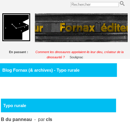
En passant :
Comment les dinosaures appelaient-ils leur dieu, créateur de la
dinosaurité ?
Soulignac
Blog Fornax (& archives) - Typo rurale
Typo rurale
B du panneau
- par
cls