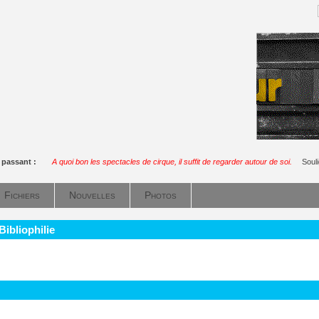
 passant :
A quoi bon les spectacles de cirque, il suffit de regarder autour de soi.
Soul
Fichiers
Nouvelles
Photos
Bibliophilie