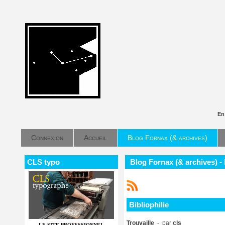
En
Connexion
Accueil
Blog Fornax (& archives)
CLS typo
Blog Fornax (& archives) - 
Bibliophilie
Trouvaille
- par
cls
LE SITE PROFESSIONNEL