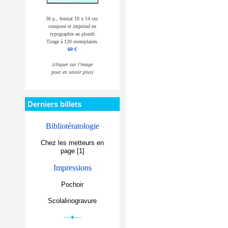
36 p., format 10 x 14 cm.
composé et imprimé en
typographie au plomb
Tirage à 120 exemplaires.
60 €
(cliquer sur l'image
pour en savoir plus)
Derniers billets
Bibliotératologie
Chez les metteurs en
page [1]
Impressions
Pochoir
Scolalinogravure
—♦—