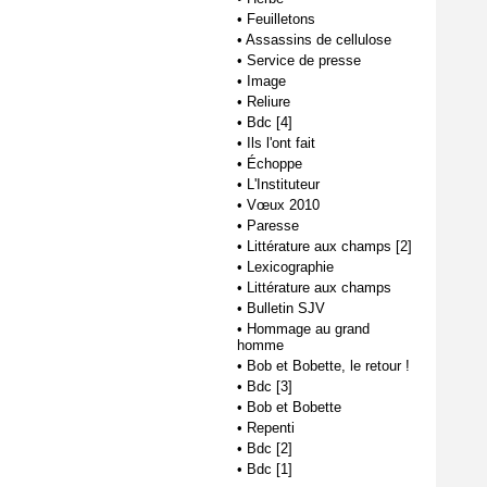
•
Feuilletons
•
Assassins de cellulose
•
Service de presse
•
Image
•
Reliure
•
Bdc [4]
•
Ils l'ont fait
•
Échoppe
•
L'Instituteur
•
Vœux 2010
•
Paresse
•
Littérature aux champs [2]
•
Lexicographie
•
Littérature aux champs
•
Bulletin SJV
•
Hommage au grand
homme
•
Bob et Bobette, le retour !
•
Bdc [3]
•
Bob et Bobette
•
Repenti
•
Bdc [2]
•
Bdc [1]