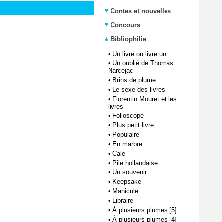
Contes et nouvelles
Concours
Bibliophilie
•
Un livre ou livre un...
•
Un oublié de Thomas
Narcejac
•
Brins de plume
•
Le sexe des livres
•
Florentin Mouret et les
livres
•
Folioscope
•
Plus petit livre
•
Populaire
•
En marbre
•
Cale
•
Pile hollandaise
•
Un souvenir
•
Keepsake
•
Manicule
•
Libraire
•
À plusieurs plumes [5]
•
À plusieurs plumes [4]