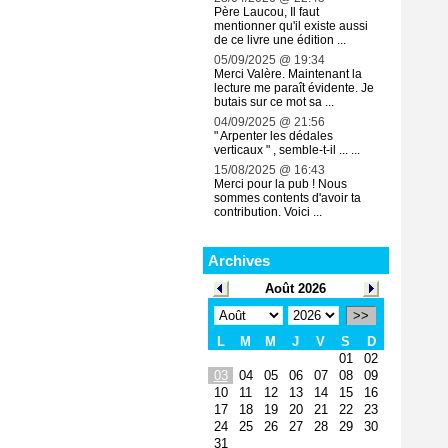
Père Laucou, Il faut
mentionner qu'il existe aussi
de ce livre une édition ...
05/09/2025 @ 19:34
Merci Valère. Maintenant la
lecture me paraît évidente. Je
butais sur ce mot sa ...
04/09/2025 @ 21:56
" Arpenter les dédales
verticaux " , semble-t-il ... ...
15/08/2025 @ 16:43
Merci pour la pub ! Nous
sommes contents d'avoir ta
contribution. Voici ...
Archives
Août 2026
>>
L
M
M
J
V
S
D
01
02
03
04
05
06
07
08
09
10
11
12
13
14
15
16
17
18
19
20
21
22
23
24
25
26
27
28
29
30
31