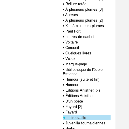
•
Reliure ratée
•
À plusieurs plumes [3]
•
Auteurs
•
À plusieurs plumes [2]
•
X... à plusieurs plumes
•
Paul Fort
•
Lettres de cachet
•
Voltaire
•
Cercueil
•
Quelques livres
•
Vœux
•
Marque-page
•
Bibliothèque de l'école
Estienne
•
Humour (suite et fin)
•
Humour
•
Éditions Anisther, bis
•
Éditions Anisther
•
D'un poète
•
Fayard [2]
•
Fayard
Trouvaille
•
Juvenilia fournaldiennes
•
Herbe