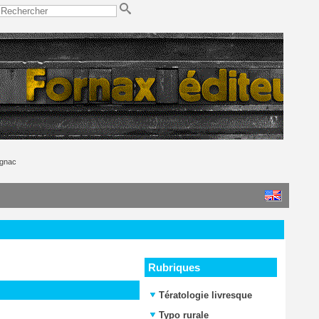
ignac
Rubriques
Tératologie livresque
Typo rurale