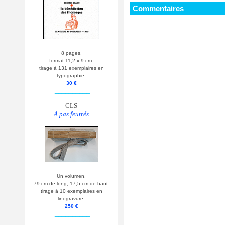
Commentaires
8 pages,
format 11,2 x 9 cm.
tirage à 131 exemplaires en
typographie.
30 €
__________
CLS
A pas feutrés
Un volumen,
79 cm de long, 17,5 cm de haut.
tirage à 10 exemplaires en
linogravure.
250 €
__________