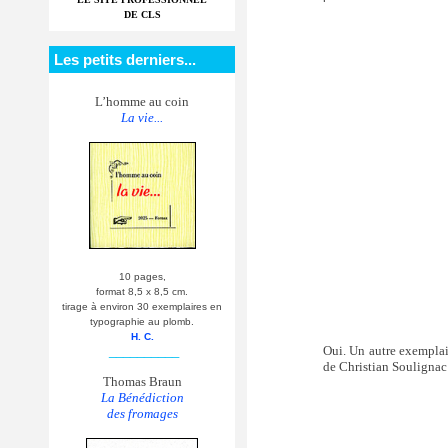
DE CLS
Les petits derniers...
L’homme au coin
La vie...
10 pages,
format 8,5 x 8,5 cm.
tirage à environ 30 exemplaires en
typographie au plomb.
H. C.
Oui. Un autre exemplai
__________
de Christian Soulignac 
Thomas Braun
La Bénédiction
des fromages