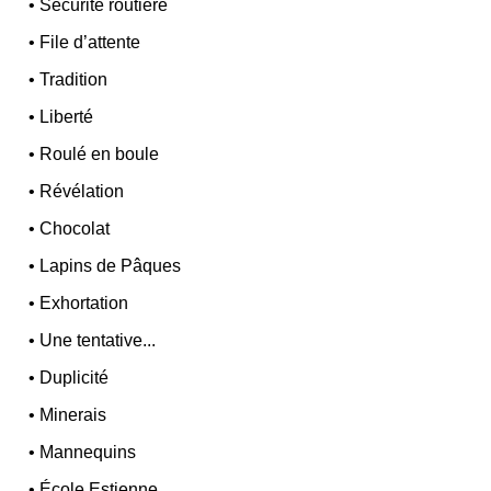
•
Sécurité routière
•
File d’attente
•
Tradition
•
Liberté
•
Roulé en boule
•
Révélation
•
Chocolat
•
Lapins de Pâques
•
Exhortation
•
Une tentative...
•
Duplicité
•
Minerais
•
Mannequins
•
École Estienne