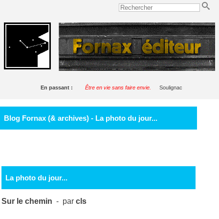
En passant :
Être en vie sans faire envie.
Soulignac
Blog Fornax (& archives) - La photo du jour...
La photo du jour...
Sur le chemin
- par
cls