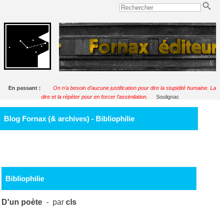
En passant :
On n’a besoin d’aucune justification pour dire la stupidité humaine. La
dire et la répéter pour en forcer l’assimilation.
Soulignac
Blog Fornax (& archives) - Bibliophilie
Bibliophilie
D'un poète
- par
cls