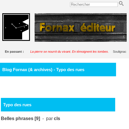
En passant :
La pierre se nourrit du vivant. En témoignent les tombes.
Soulignac
Blog Fornax (& archives) - Typo des rues
Typo des rues
Belles phrases [9]
- par
cls