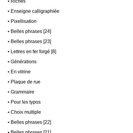
•
Riches
•
Enseigne calligraphiée
•
Pixellisation
•
Belles phrases [24]
•
Belles phrases [23]
•
Lettres en fer forgé [8]
•
Générations
•
En vitrine
•
Plaque de rue
•
Grammaire
•
Pour les typos
•
Choix multiple
•
Belles phrases [22]
•
Belles phrases [21]