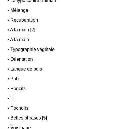
•
La typo contre Batman
•
Mélange
•
Récupération
•
A la main [2]
•
A la main
•
Typographie végétale
•
Orientation
•
Langue de bois
•
Pub
•
Poncifs
•
li
•
Pochoirs
•
Belles phrases [5]
•
Voisinage