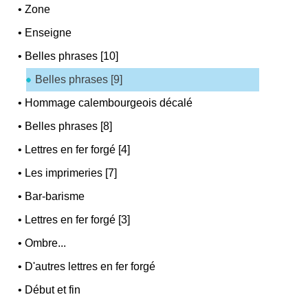
•
Zone
•
Enseigne
•
Belles phrases [10]
Belles phrases [9]
•
Hommage calembourgeois décalé
•
Belles phrases [8]
•
Lettres en fer forgé [4]
•
Les imprimeries [7]
•
Bar-barisme
•
Lettres en fer forgé [3]
•
Ombre...
•
D'autres lettres en fer forgé
•
Début et fin