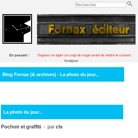
En passant :
Toujours se taper un coup de rouge avant de mettre le couvert.
Soulignac
Blog Fornax (& archives) - La photo du jour...
La photo du jour...
Pochoir et graffiti
- par
cls