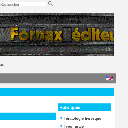
nac
Rubriques
Tératologie livresque
Typo rurale