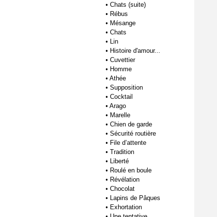
•
Chats (suite)
•
Rébus
•
Mésange
•
Chats
•
Lin
•
Histoire d'amour...
•
Cuvettier
•
Homme
•
Athée
•
Supposition
•
Cocktail
•
Arago
•
Marelle
•
Chien de garde
•
Sécurité routière
•
File d’attente
•
Tradition
•
Liberté
•
Roulé en boule
•
Révélation
•
Chocolat
•
Lapins de Pâques
•
Exhortation
•
Une tentative...