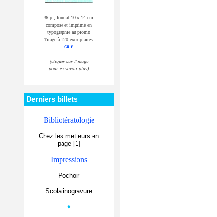
36 p., format 10 x 14 cm.
composé et imprimé en
typographie au plomb
Tirage à 120 exemplaires.
60 €
(cliquer sur l'image
pour en savoir plus)
Derniers billets
Bibliotératologie
Chez les metteurs en
page [1]
Impressions
Pochoir
Scolalinogravure
—♦—