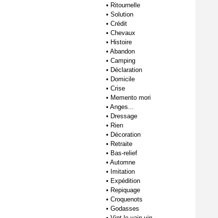
•
Ritournelle
•
Solution
•
Crédit
•
Chevaux
•
Histoire
•
Abandon
•
Camping
•
Déclaration
•
Domicile
•
Crise
•
Memento mori
•
Anges...
•
Dressage
•
Rien
•
Décoration
•
Retraite
•
Bas-relief
•
Automne
•
Imitation
•
Expédition
•
Repiquage
•
Croquenots
•
Godasses
•
Vint le vain vin