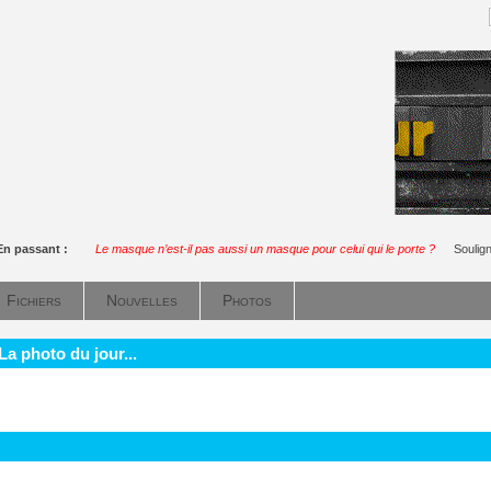
En passant :
Le masque n’est-il pas aussi un masque pour celui qui le porte ?
Soulig
Fichiers
Nouvelles
Photos
La photo du jour...