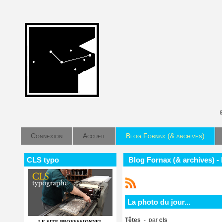
Connexion
Accueil
Blog Fornax (& archives)
CLS typo
Blog Fornax (& archives) - 
La photo du jour...
Têtes
- par
cls
LE SITE PROFESSIONNEL