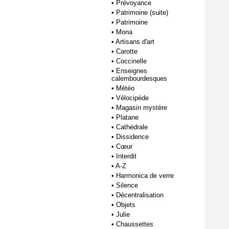
•
Prévoyance
•
Patrimoine (suite)
•
Patrimoine
•
Mona
•
Artisans d'art
•
Carotte
•
Coccinelle
•
Enseignes
calembourdesques
•
Météo
•
Vélocipède
•
Magasin mystère
•
Platane
•
Cathédrale
•
Dissidence
•
Cœur
•
Interdit
•
A-Z
•
Harmonica de verre
•
Silence
•
Décentralisation
•
Objets
•
Julie
•
Chaussettes