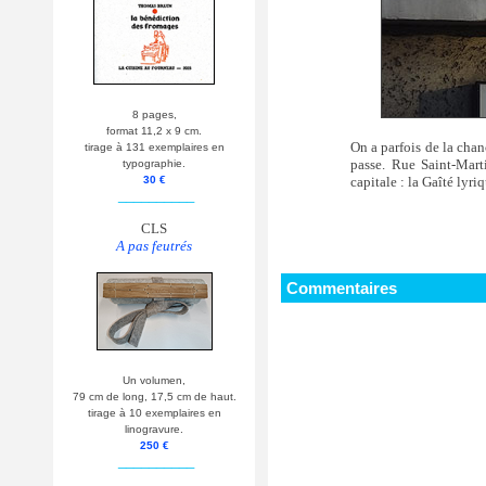
8 pages,
format 11,2 x 9 cm.
On a parfois de la chan
tirage à 131 exemplaires en
passe. Rue Saint-Mart
typographie.
capitale : la Gaîté lyri
30 €
__________
CLS
A pas feutrés
Commentaires
Un volumen,
79 cm de long, 17,5 cm de haut.
tirage à 10 exemplaires en
linogravure.
250 €
__________