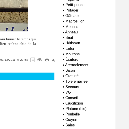
•
Petit prince...
•
Potager
•
Gâteaux
•
Macrosillon
•
Moulins
•
Anneau
•
Bruit
 pour humer le temps qui
•
Hérisson
lieu techno-chic de la
•
Enfer
•
Moutons
•
Écriture
e
01/12/2011 @ 23:54
•
Atermoiement
•
Bison
•
Gratuité
•
Tôle émaillée
•
Secours
•
VGT
•
Conseil
•
Crucifixion
•
Platane (bis)
•
Poubelle
•
Crayon
•
Baies