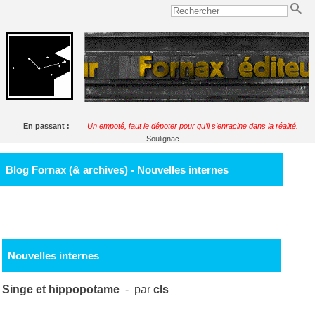
En passant :
Un empoté, faut le dépoter pour qu’il s’enracine dans la réalité.
Soulignac
Blog Fornax (& archives) - Nouvelles internes
Nouvelles internes
Singe et hippopotame
- par
cls