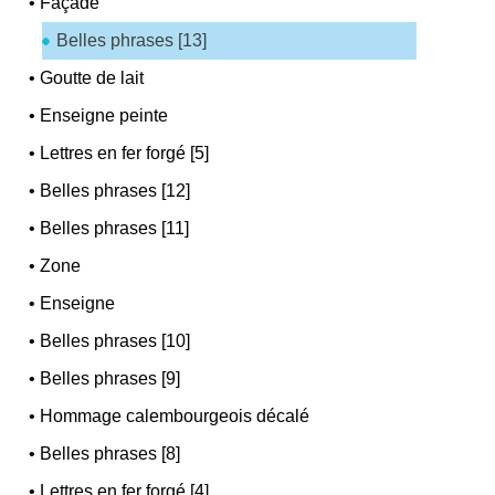
•
Façade
Belles phrases [13]
•
Goutte de lait
•
Enseigne peinte
•
Lettres en fer forgé [5]
•
Belles phrases [12]
•
Belles phrases [11]
•
Zone
•
Enseigne
•
Belles phrases [10]
•
Belles phrases [9]
•
Hommage calembourgeois décalé
•
Belles phrases [8]
•
Lettres en fer forgé [4]