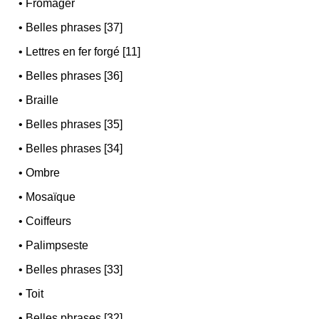
•
Fromager
•
Belles phrases [37]
•
Lettres en fer forgé [11]
•
Belles phrases [36]
•
Braille
•
Belles phrases [35]
•
Belles phrases [34]
•
Ombre
•
Mosaïque
•
Coiffeurs
•
Palimpseste
•
Belles phrases [33]
•
Toit
•
Belles phrases [32]