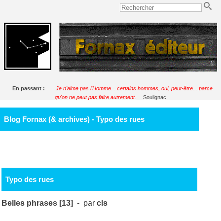
En passant :
Je n'aime pas l'Homme... certains hommes, oui, peut-être... parce
qu'on ne peut pas faire autrement.
Soulignac
Blog Fornax (& archives) - Typo des rues
Typo des rues
Belles phrases [13]
- par
cls