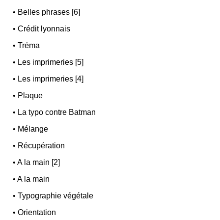
•
Belles phrases [6]
•
Crédit lyonnais
•
Tréma
•
Les imprimeries [5]
•
Les imprimeries [4]
•
Plaque
•
La typo contre Batman
•
Mélange
•
Récupération
•
A la main [2]
•
A la main
•
Typographie végétale
•
Orientation