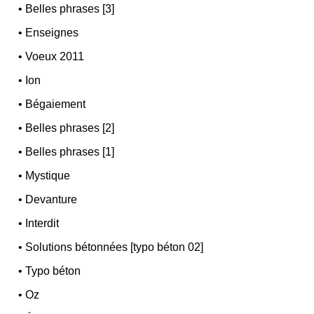
•
Belles phrases [3]
•
Enseignes
•
Voeux 2011
•
Ion
•
Bégaiement
•
Belles phrases [2]
•
Belles phrases [1]
•
Mystique
•
Devanture
•
Interdit
•
Solutions bétonnées [typo béton 02]
•
Typo béton
•
Oz